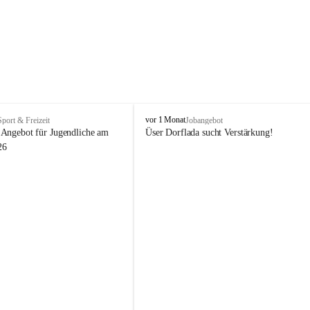
V
vor 1 Monat
Sport & Freizeit
Jobangebot
i
Angebot für Jugendliche am 
Üser Dorflada sucht Verstärkung! 
k
26
t
o
r
s
b
e
r
g