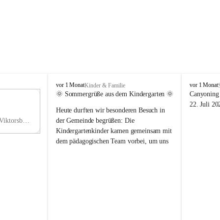
V
V
vor 1 Monat
vor 1 Monat
Kinder & Familie
i
i
🌞 Sommergrüße aus dem Kindergarten 🌞
Canyoning 
k
k
11
22. Juli 20
Heute durften wir besonderen Besuch in 
t
t
NO
o
o
Hauptstraße 36, 6836 Viktorsberg, AUT
der Gemeinde begrüßen: Die 
V
r
r
Kindergartenkinder kamen gemeinsam mit 
s
s
dem pädagogischen Team vorbei, um uns 
b
b
einen schönen Sommer zu wünschen.
e
e
r
r
Vielen Dank für diese liebe Überraschung 
g
g
und die fröhlichen Sommergrüße! Wir 
wünschen allen Kindern, ihren Familien 
sowie dem gesamten Kindergarten-Team 
erholsame, sonnige und wunderschöne 
Sommerferien. 🌼☀️