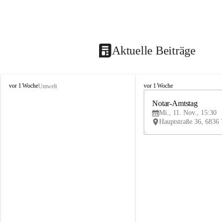
Aktuelle Beiträge
V
V
vor 1 Woche
vor 1 Woche
Umwelt
i
i
k
k
Notar-Amtstag
t
t
Mi., 11. Nov., 15:30
o
o
r
r
s
s
b
b
e
e
r
r
g
g