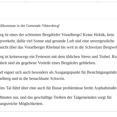
willkommen in der Gemeinde Viktorsberg!
rg ist eines der schönsten Bergdörfer Vorarlbergs! Keine Hektik, kein 
verkehr, dafür viel Sonne und gesunde Luft und eine unvergessliche 
icht über das Vorarlberger Rheintal bis weit in die Schweizer Bergwel
rg ist keineswegs ein Ferienort mit dem üblichen Stress und Trubel. R
eit sind als gegebene Vorteile eines Bergdofes geblieben. 
f eignet sich auch besonders als Ausgangspunkt für Besichtigungsfahrt
rlberg und in die benachbarte Schweiz. 
ns Tal führt über eine auch für Busse problemlose breite Asphaltstraße.
nuten nur, und das geschäftige Treiben der Talgemeinden sorgt für 
ungsreiche Möglichkeiten.