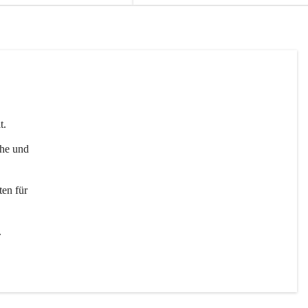
t. 
uhe und 
en für 
 