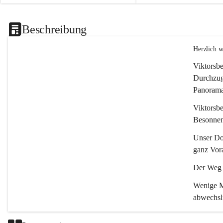
Beschreibung
Herzlich 
Viktorsbe
Durchzugs
Panoramas
Viktorsbe
Besonnenh
Unser Dor
ganz Vora
Der Weg i
Wenige Mi
abwechsl