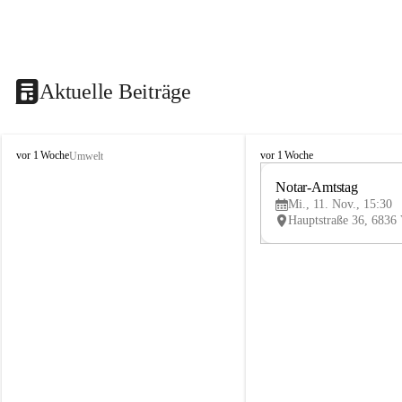
Aktuelle Beiträge
V
V
vor 1 Woche
vor 1 Woche
Umwelt
i
i
k
k
Notar-Amtstag
t
t
Mi., 11. Nov., 15:30
o
o
r
r
s
s
b
b
e
e
r
r
g
g