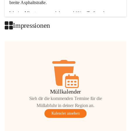
breite Asphaltstraße. 
Wenige Minuten nur, und das geschäftige Treiben der 
Talgemeinden sorgt für abwechslungsreiche Möglichkeiten.
Impressionen
+2
Müllkalender
Sieh dir die kommenden Termine für die
Müllabfuhr in deiner Region an.
Kalender ansehen