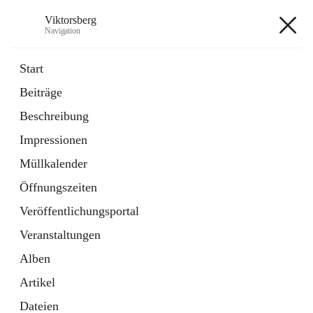
Viktorsberg
Navigation
Viktorsberg
Start
Beiträge
Gemeindepolitik
Beschreibung
1 Schnellzugriff
Impressionen
Bürgerservice
10 Schnellzugriffe
Müllkalender
Öffnungszeiten
+8
Veröffentlichungsportal
Veranstaltungen
Alben
Artikel
Hauptadresse
Dateien