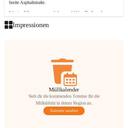
breite Asphaltstraße. 
Wenige Minuten nur, und das geschäftige Treiben der 
Talgemeinden sorgt für abwechslungsreiche Möglichkeiten.
Impressionen
+2
Müllkalender
Sieh dir die kommenden Termine für die
Müllabfuhr in deiner Region an.
Kalender ansehen