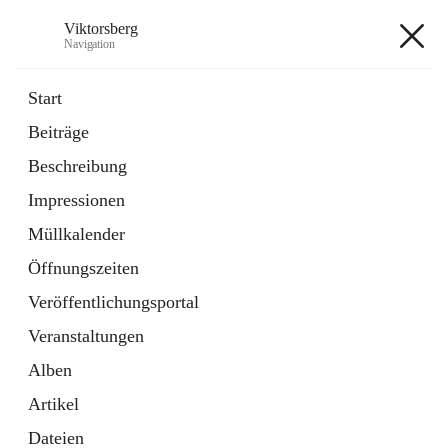
Viktorsberg
Navigation
Viktorsberg
Start
Beiträge
Gemeindepolitik
Beschreibung
1 Schnellzugriff
Impressionen
Bürgerservice
10 Schnellzugriffe
Müllkalender
Öffnungszeiten
+8
Veröffentlichungsportal
Veranstaltungen
Alben
Artikel
Hauptadresse
Dateien