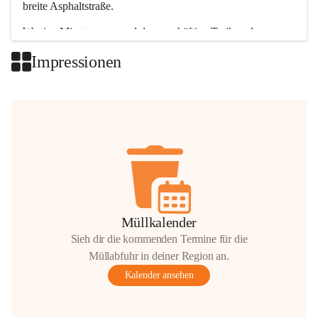
breite Asphaltstraße. 
Wenige Minuten nur, und das geschäftige Treiben der 
Talgemeinden sorgt für abwechslungsreiche Möglichkeiten.
Impressionen
+2
Müllkalender
Sieh dir die kommenden Termine für die
Müllabfuhr in deiner Region an.
Kalender ansehen