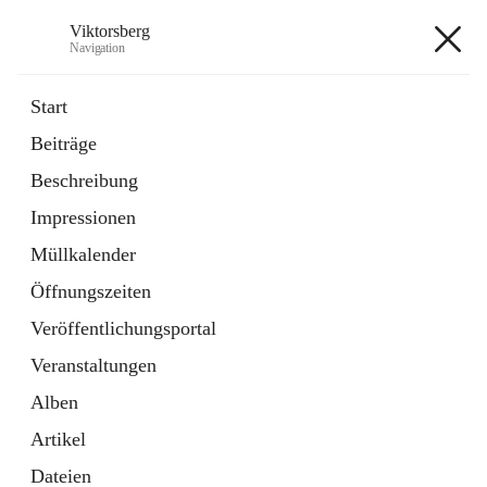
Viktorsberg
Navigation
Viktorsberg
Start
Beiträge
Gemeindepolitik
Beschreibung
1 Schnellzugriff
Impressionen
Bürgerservice
10 Schnellzugriffe
Müllkalender
Öffnungszeiten
+8
Veröffentlichungsportal
Veranstaltungen
Alben
Artikel
Hauptadresse
Dateien