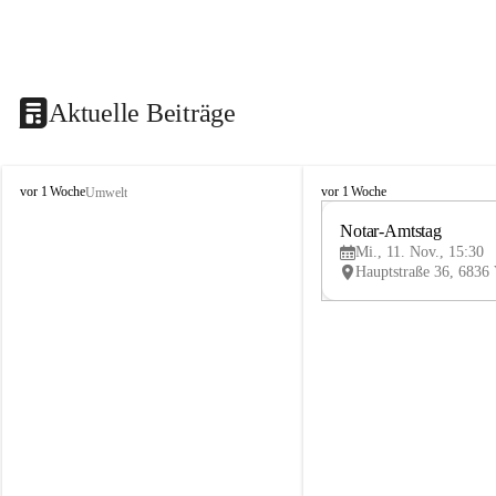
Aktuelle Beiträge
V
V
vor 1 Woche
vor 1 Woche
Umwelt
i
i
k
k
Notar-Amtstag
t
t
Mi., 11. Nov., 15:30
o
o
r
r
s
s
b
b
e
e
r
r
g
g