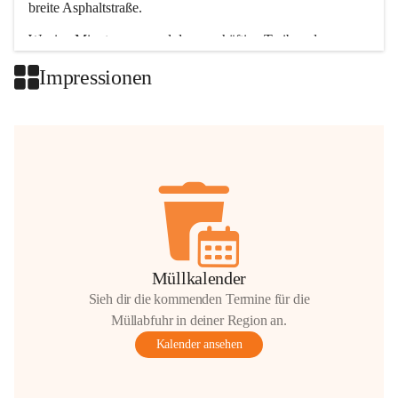
breite Asphaltstraße. 
Wenige Minuten nur, und das geschäftige Treiben der 
Talgemeinden sorgt für abwechslungsreiche Möglichkeiten.
Impressionen
+2
Müllkalender
Sieh dir die kommenden Termine für die
Müllabfuhr in deiner Region an.
Kalender ansehen