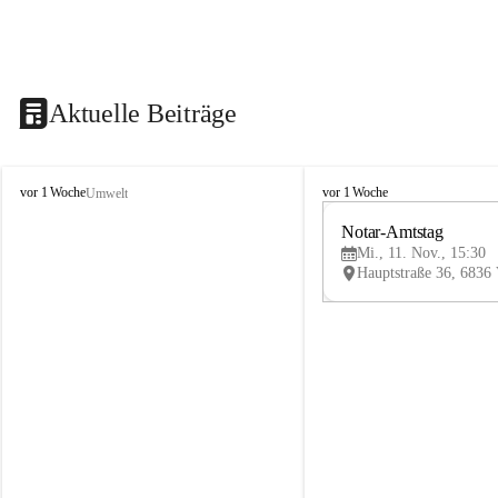
Aktuelle Beiträge
V
V
vor 1 Woche
vor 1 Woche
Umwelt
i
i
k
k
Notar-Amtstag
t
t
Mi., 11. Nov., 15:30
o
o
r
r
s
s
b
b
e
e
r
r
g
g