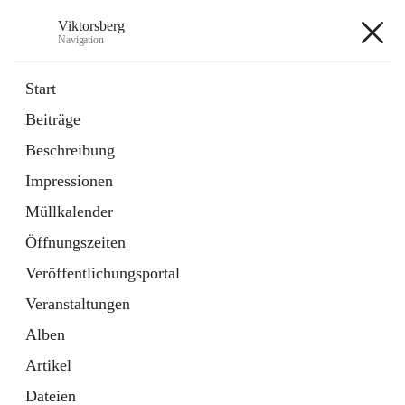
Viktorsberg
Navigation
Viktorsberg
Start
Beiträge
Gemeindepolitik
Beschreibung
1 Schnellzugriff
Impressionen
Bürgerservice
10 Schnellzugriffe
Müllkalender
Öffnungszeiten
+8
Veröffentlichungsportal
Veranstaltungen
Alben
Artikel
Hauptadresse
Dateien