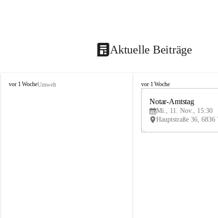
Aktuelle Beiträge
V
V
vor 1 Woche
vor 1 Woche
Umwelt
i
i
k
k
Notar-Amtstag
t
t
Mi., 11. Nov., 15:30
o
o
r
r
s
s
b
b
e
e
r
r
g
g