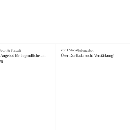
V
vor 1 Monat
Sport & Freizeit
Jobangebot
i
Angebot für Jugendliche am 
Üser Dorflada sucht Verstärkung! 
k
26
t
o
r
s
b
e
r
g