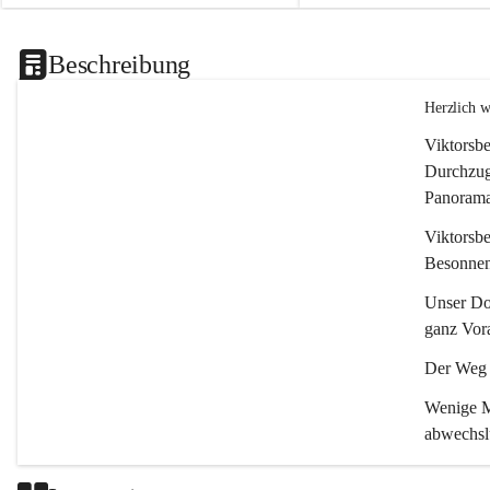
Beschreibung
Herzlich 
Viktorsbe
Durchzugs
Panoramas
Viktorsbe
Besonnenh
Unser Dor
ganz Vora
Der Weg i
Wenige Mi
abwechsl