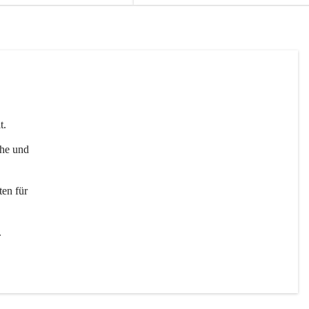
t. 
uhe und 
en für 
 