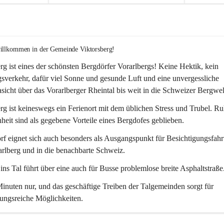
willkommen in der Gemeinde Viktorsberg!
rg ist eines der schönsten Bergdörfer Vorarlbergs! Keine Hektik, kein 
verkehr, dafür viel Sonne und gesunde Luft und eine unvergessliche 
icht über das Vorarlberger Rheintal bis weit in die Schweizer Bergwel
rg ist keineswegs ein Ferienort mit dem üblichen Stress und Trubel. R
eit sind als gegebene Vorteile eines Bergdofes geblieben. 
f eignet sich auch besonders als Ausgangspunkt für Besichtigungsfahrt
rlberg und in die benachbarte Schweiz. 
ns Tal führt über eine auch für Busse problemlose breite Asphaltstraße.
nuten nur, und das geschäftige Treiben der Talgemeinden sorgt für 
ungsreiche Möglichkeiten.