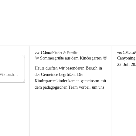
V
V
vor 1 Monat
vor 1 Monat
Kinder & Familie
i
i
🌞 Sommergrüße aus dem Kindergarten 🌞
Canyoning 
k
k
11
22. Juli 20
Heute durften wir besonderen Besuch in 
t
t
NO
o
o
Hauptstraße 36, 6836 Viktorsberg, AUT
der Gemeinde begrüßen: Die 
V
r
r
Kindergartenkinder kamen gemeinsam mit 
s
s
dem pädagogischen Team vorbei, um uns 
b
b
einen schönen Sommer zu wünschen.
e
e
r
r
Vielen Dank für diese liebe Überraschung 
g
g
und die fröhlichen Sommergrüße! Wir 
wünschen allen Kindern, ihren Familien 
sowie dem gesamten Kindergarten-Team 
erholsame, sonnige und wunderschöne 
Sommerferien. 🌼☀️