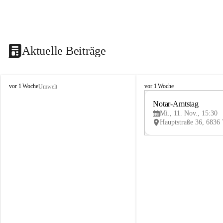
Aktuelle Beiträge
V
V
vor 1 Woche
vor 1 Woche
Umwelt
i
i
k
k
Notar-Amtstag
t
t
Mi., 11. Nov., 15:30
o
o
r
r
s
s
b
b
e
e
r
r
g
g