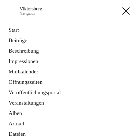
Viktorsberg
Navigation
Viktorsberg
Start
Beiträge
Gemeindepolitik
Beschreibung
1 Schnellzugriff
Impressionen
Bürgerservice
10 Schnellzugriffe
Müllkalender
Öffnungszeiten
+8
Veröffentlichungsportal
Veranstaltungen
Alben
Artikel
Hauptadresse
Dateien