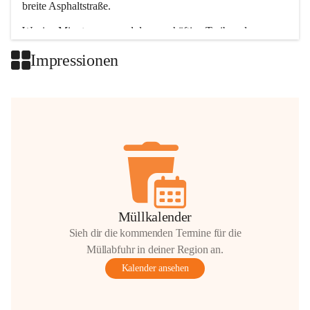
breite Asphaltstraße. 
Wenige Minuten nur, und das geschäftige Treiben der 
Talgemeinden sorgt für abwechslungsreiche Möglichkeiten.
Impressionen
+2
Müllkalender
Sieh dir die kommenden Termine für die
Müllabfuhr in deiner Region an.
Kalender ansehen