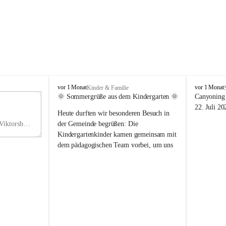
V
V
vor 1 Monat
vor 1 Monat
Kinder & Familie
i
i
🌞 Sommergrüße aus dem Kindergarten 🌞
Canyoning 
k
k
11
22. Juli 20
Heute durften wir besonderen Besuch in 
t
t
NO
o
o
Hauptstraße 36, 6836 Viktorsberg, AUT
der Gemeinde begrüßen: Die 
V
r
r
Kindergartenkinder kamen gemeinsam mit 
s
s
dem pädagogischen Team vorbei, um uns 
b
b
einen schönen Sommer zu wünschen.
e
e
r
r
Vielen Dank für diese liebe Überraschung 
g
g
und die fröhlichen Sommergrüße! Wir 
wünschen allen Kindern, ihren Familien 
sowie dem gesamten Kindergarten-Team 
erholsame, sonnige und wunderschöne 
Sommerferien. 🌼☀️