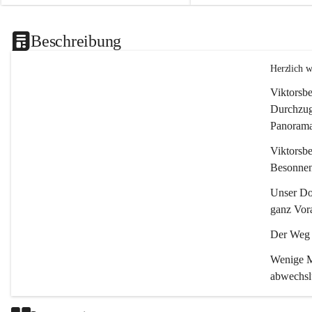
Beschreibung
Herzlich 
Viktorsbe
Durchzugs
Panoramas
Viktorsbe
Besonnenh
Unser Dor
ganz Vora
Der Weg i
Wenige Mi
abwechsl