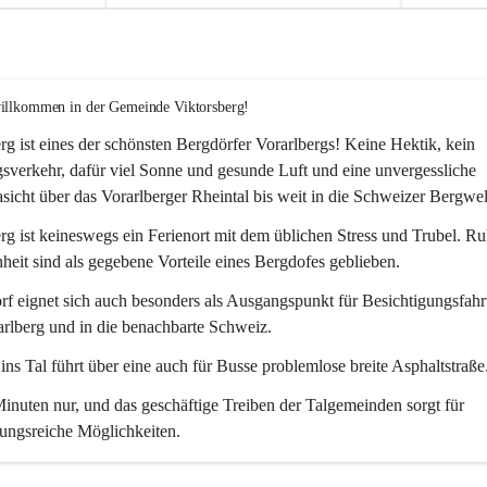
willkommen in der Gemeinde Viktorsberg!
rg ist eines der schönsten Bergdörfer Vorarlbergs! Keine Hektik, kein 
verkehr, dafür viel Sonne und gesunde Luft und eine unvergessliche 
icht über das Vorarlberger Rheintal bis weit in die Schweizer Bergwel
rg ist keineswegs ein Ferienort mit dem üblichen Stress und Trubel. R
eit sind als gegebene Vorteile eines Bergdofes geblieben. 
f eignet sich auch besonders als Ausgangspunkt für Besichtigungsfahrt
rlberg und in die benachbarte Schweiz. 
ns Tal führt über eine auch für Busse problemlose breite Asphaltstraße.
nuten nur, und das geschäftige Treiben der Talgemeinden sorgt für 
ungsreiche Möglichkeiten.