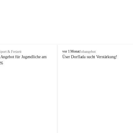
V
vor 1 Monat
Sport & Freizeit
Jobangebot
i
Angebot für Jugendliche am 
Üser Dorflada sucht Verstärkung! 
k
26
t
o
r
s
b
e
r
g