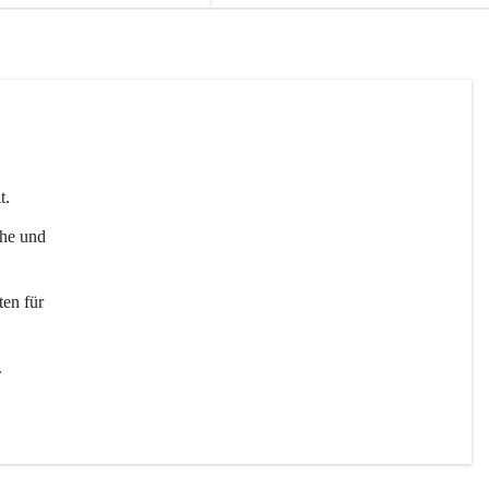
t. 
uhe und 
en für 
 