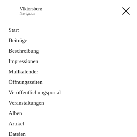
Viktorsberg
Navigation
Viktorsberg
Start
Beiträge
Gemeindepolitik
Beschreibung
1 Schnellzugriff
Impressionen
Bürgerservice
10 Schnellzugriffe
Müllkalender
Öffnungszeiten
+8
Veröffentlichungsportal
Veranstaltungen
Alben
Artikel
Hauptadresse
Dateien