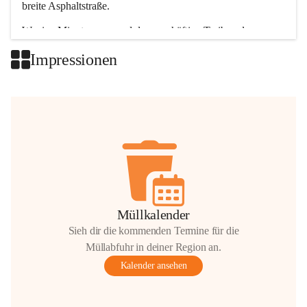
breite Asphaltstraße. 
Wenige Minuten nur, und das geschäftige Treiben der 
Talgemeinden sorgt für abwechslungsreiche Möglichkeiten.
Impressionen
+2
Müllkalender
Sieh dir die kommenden Termine für die
Müllabfuhr in deiner Region an.
Kalender ansehen