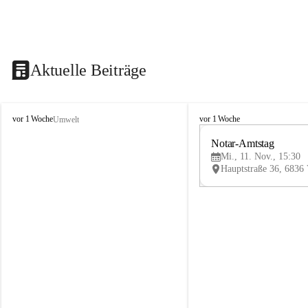
Aktuelle Beiträge
V
V
vor 1 Woche
vor 1 Woche
Umwelt
i
i
k
k
Notar-Amtstag
t
t
Mi., 11. Nov., 15:30
o
o
r
r
s
s
b
b
e
e
r
r
g
g