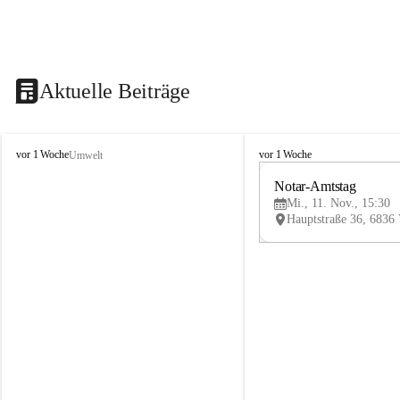
Aktuelle Beiträge
V
V
vor 1 Woche
vor 1 Woche
Umwelt
i
i
k
k
Notar-Amtstag
t
t
Mi., 11. Nov., 15:30
o
o
r
r
s
s
b
b
e
e
r
r
g
g