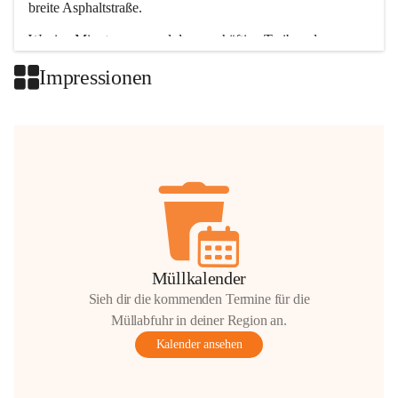
breite Asphaltstraße. 
Wenige Minuten nur, und das geschäftige Treiben der 
Talgemeinden sorgt für abwechslungsreiche Möglichkeiten.
Impressionen
+2
Müllkalender
Sieh dir die kommenden Termine für die
Müllabfuhr in deiner Region an.
Kalender ansehen