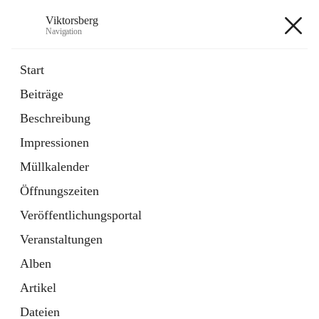
Viktorsberg
Navigation
Viktorsberg
Start
Beiträge
Gemeindepolitik
Beschreibung
1 Schnellzugriff
Impressionen
Bürgerservice
10 Schnellzugriffe
Müllkalender
Öffnungszeiten
+8
Veröffentlichungsportal
Veranstaltungen
Alben
Artikel
Hauptadresse
Dateien