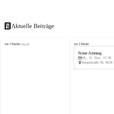
Aktuelle Beiträge
V
V
vor 1 Woche
vor 1 Woche
Umwelt
i
i
k
k
Notar-Amtstag
t
t
Mi., 11. Nov., 15:30
o
o
r
r
s
s
b
b
e
e
r
r
g
g