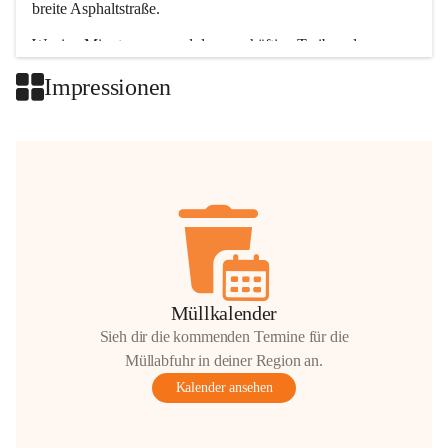
breite Asphaltstraße. 
Wenige Minuten nur, und das geschäftige Treiben der 
Talgemeinden sorgt für abwechslungsreiche Möglichkeiten.
Impressionen
+2
Müllkalender
Sieh dir die kommenden Termine für die
Müllabfuhr in deiner Region an.
Kalender ansehen