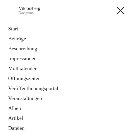
Viktorsberg
Navigation
Viktorsberg
Start
Beiträge
Gemeindepolitik
Beschreibung
1 Schnellzugriff
Impressionen
Bürgerservice
10 Schnellzugriffe
Müllkalender
Öffnungszeiten
+8
Veröffentlichungsportal
Veranstaltungen
Alben
Artikel
Hauptadresse
Dateien