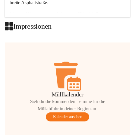
breite Asphaltstraße. 
Wenige Minuten nur, und das geschäftige Treiben der 
Talgemeinden sorgt für abwechslungsreiche Möglichkeiten.
Impressionen
+2
Müllkalender
Sieh dir die kommenden Termine für die
Müllabfuhr in deiner Region an.
Kalender ansehen