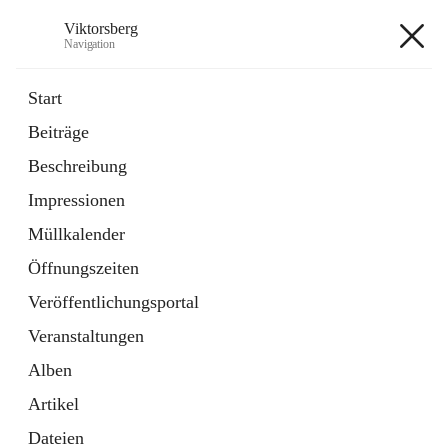
Viktorsberg
Navigation
Viktorsberg
Start
Beiträge
Gemeindepolitik
Beschreibung
1 Schnellzugriff
Impressionen
Bürgerservice
10 Schnellzugriffe
Müllkalender
Öffnungszeiten
+8
Veröffentlichungsportal
Veranstaltungen
Alben
Artikel
Hauptadresse
Dateien