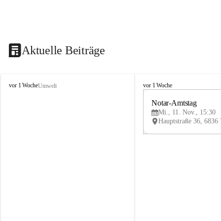
Aktuelle Beiträge
V
V
vor 1 Woche
vor 1 Woche
Umwelt
i
i
k
k
Notar-Amtstag
t
t
Mi., 11. Nov., 15:30
o
o
r
r
s
s
b
b
e
e
r
r
g
g