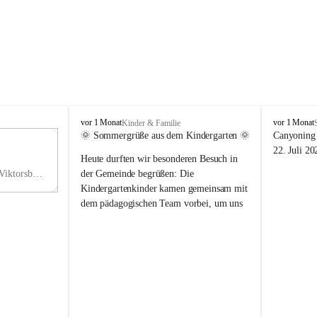
V
V
vor 1 Monat
vor 1 Monat
Kinder & Familie
i
i
🌞 Sommergrüße aus dem Kindergarten 🌞
Canyoning 
k
k
11
22. Juli 20
Heute durften wir besonderen Besuch in 
t
t
NO
o
o
Hauptstraße 36, 6836 Viktorsberg, AUT
der Gemeinde begrüßen: Die 
V
r
r
Kindergartenkinder kamen gemeinsam mit 
s
s
dem pädagogischen Team vorbei, um uns 
b
b
einen schönen Sommer zu wünschen.
e
e
r
r
Vielen Dank für diese liebe Überraschung 
g
g
und die fröhlichen Sommergrüße! Wir 
wünschen allen Kindern, ihren Familien 
sowie dem gesamten Kindergarten-Team 
erholsame, sonnige und wunderschöne 
Sommerferien. 🌼☀️