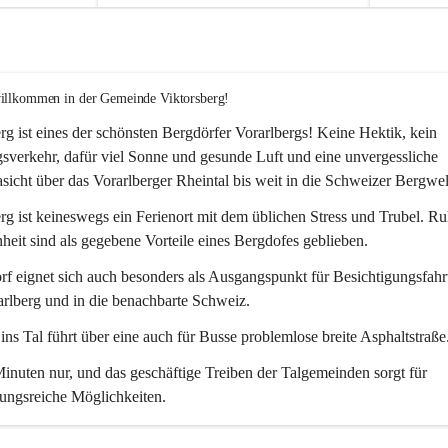
willkommen in der Gemeinde Viktorsberg!
rg ist eines der schönsten Bergdörfer Vorarlbergs! Keine Hektik, kein 
verkehr, dafür viel Sonne und gesunde Luft und eine unvergessliche 
icht über das Vorarlberger Rheintal bis weit in die Schweizer Bergwel
rg ist keineswegs ein Ferienort mit dem üblichen Stress und Trubel. R
eit sind als gegebene Vorteile eines Bergdofes geblieben. 
f eignet sich auch besonders als Ausgangspunkt für Besichtigungsfahrt
rlberg und in die benachbarte Schweiz. 
ns Tal führt über eine auch für Busse problemlose breite Asphaltstraße.
nuten nur, und das geschäftige Treiben der Talgemeinden sorgt für 
ungsreiche Möglichkeiten.