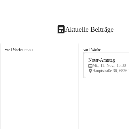
Aktuelle Beiträge
V
V
vor 1 Woche
vor 1 Woche
Umwelt
i
i
k
k
Notar-Amtstag
t
t
Mi., 11. Nov., 15:30
o
o
r
r
s
s
b
b
e
e
r
r
g
g