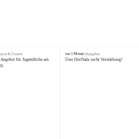
V
vor 1 Monat
Sport & Freizeit
Jobangebot
i
Angebot für Jugendliche am 
Üser Dorflada sucht Verstärkung! 
k
26
t
o
r
s
b
e
r
g