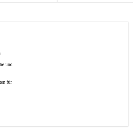
t. 
uhe und 
en für 
 