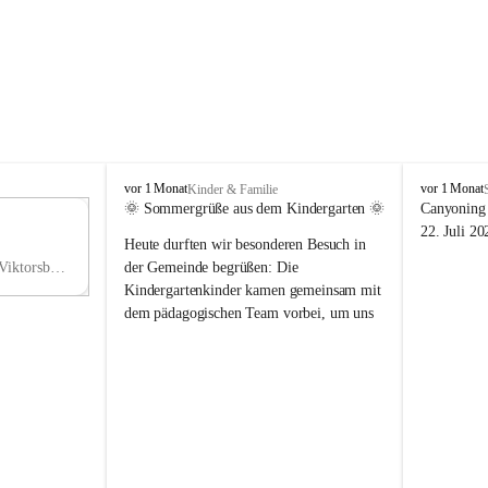
V
V
vor 1 Monat
vor 1 Monat
Kinder & Familie
i
i
🌞 Sommergrüße aus dem Kindergarten 🌞
Canyoning 
k
k
11
22. Juli 20
Heute durften wir besonderen Besuch in 
t
t
NO
o
o
Hauptstraße 36, 6836 Viktorsberg, AUT
der Gemeinde begrüßen: Die 
V
r
r
Kindergartenkinder kamen gemeinsam mit 
s
s
dem pädagogischen Team vorbei, um uns 
b
b
einen schönen Sommer zu wünschen.
e
e
r
r
Vielen Dank für diese liebe Überraschung 
g
g
und die fröhlichen Sommergrüße! Wir 
wünschen allen Kindern, ihren Familien 
sowie dem gesamten Kindergarten-Team 
erholsame, sonnige und wunderschöne 
Sommerferien. 🌼☀️