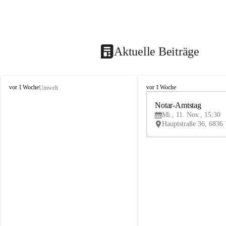
Aktuelle Beiträge
V
V
vor 1 Woche
vor 1 Woche
Umwelt
i
i
k
k
Notar-Amtstag
t
t
Mi., 11. Nov., 15:30
o
o
r
r
s
s
b
b
e
e
r
r
g
g