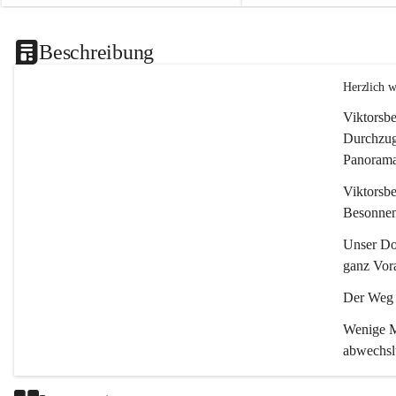
Beschreibung
Herzlich 
Viktorsbe
Durchzugs
Panoramas
Viktorsbe
Besonnenh
Unser Dor
ganz Vora
Der Weg i
Wenige Mi
abwechsl