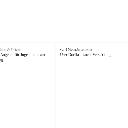
V
vor 1 Monat
Sport & Freizeit
Jobangebot
i
Angebot für Jugendliche am 
Üser Dorflada sucht Verstärkung! 
k
26
t
o
r
s
b
e
r
g