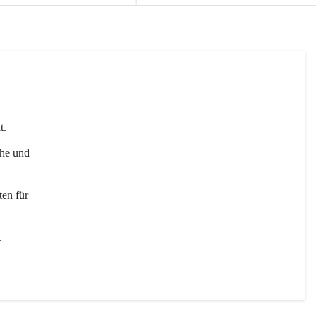
t. 
uhe und 
en für 
 