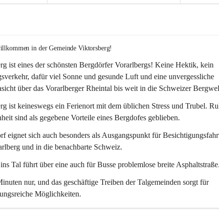
willkommen in der Gemeinde Viktorsberg!
rg ist eines der schönsten Bergdörfer Vorarlbergs! Keine Hektik, kein 
verkehr, dafür viel Sonne und gesunde Luft und eine unvergessliche 
icht über das Vorarlberger Rheintal bis weit in die Schweizer Bergwel
rg ist keineswegs ein Ferienort mit dem üblichen Stress und Trubel. R
eit sind als gegebene Vorteile eines Bergdofes geblieben. 
f eignet sich auch besonders als Ausgangspunkt für Besichtigungsfahrt
rlberg und in die benachbarte Schweiz. 
ns Tal führt über eine auch für Busse problemlose breite Asphaltstraße.
nuten nur, und das geschäftige Treiben der Talgemeinden sorgt für 
ungsreiche Möglichkeiten.