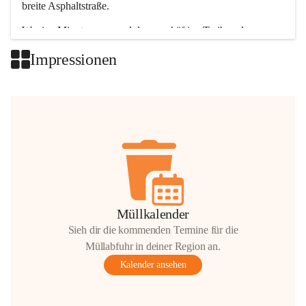
breite Asphaltstraße. 
Wenige Minuten nur, und das geschäftige Treiben der 
Talgemeinden sorgt für abwechslungsreiche Möglichkeiten.
Impressionen
+2
Müllkalender
Sieh dir die kommenden Termine für die
Müllabfuhr in deiner Region an.
Kalender ansehen