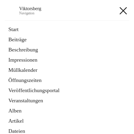
Viktorsberg
Navigation
Viktorsberg
Start
Beiträge
Gemeindepolitik
Beschreibung
1 Schnellzugriff
Impressionen
Bürgerservice
10 Schnellzugriffe
Müllkalender
Öffnungszeiten
+8
Veröffentlichungsportal
Veranstaltungen
Alben
Artikel
Hauptadresse
Dateien