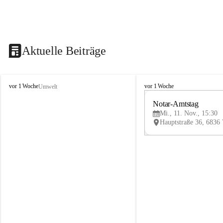
Aktuelle Beiträge
V
V
vor 1 Woche
vor 1 Woche
Umwelt
i
i
k
k
Notar-Amtstag
t
t
Mi., 11. Nov., 15:30
o
o
r
r
s
s
b
b
e
e
r
r
g
g