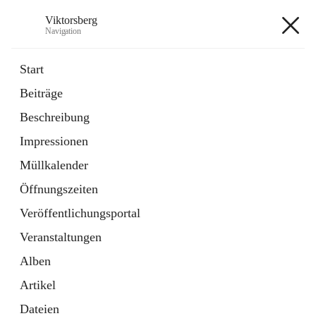
Viktorsberg
Navigation
Viktorsberg
Start
Beiträge
Gemeindepolitik
Beschreibung
1 Schnellzugriff
Impressionen
Bürgerservice
10 Schnellzugriffe
Müllkalender
Öffnungszeiten
+8
Veröffentlichungsportal
Veranstaltungen
Alben
Artikel
Hauptadresse
Dateien