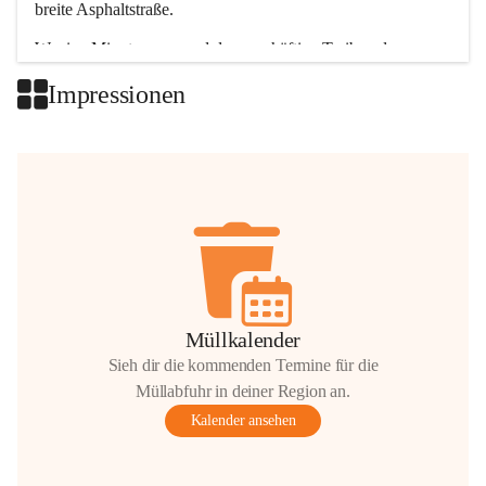
breite Asphaltstraße. 
Wenige Minuten nur, und das geschäftige Treiben der 
Talgemeinden sorgt für abwechslungsreiche Möglichkeiten.
Impressionen
+2
Müllkalender
Sieh dir die kommenden Termine für die
Müllabfuhr in deiner Region an.
Kalender ansehen