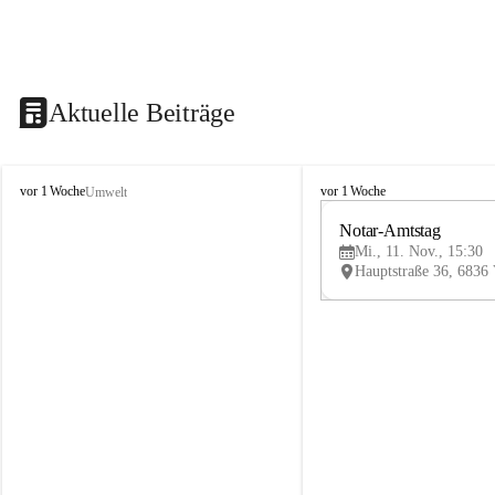
Aktuelle Beiträge
V
V
vor 1 Woche
vor 1 Woche
Umwelt
i
i
k
k
Notar-Amtstag
t
t
Mi., 11. Nov., 15:30
o
o
r
r
s
s
b
b
e
e
r
r
g
g