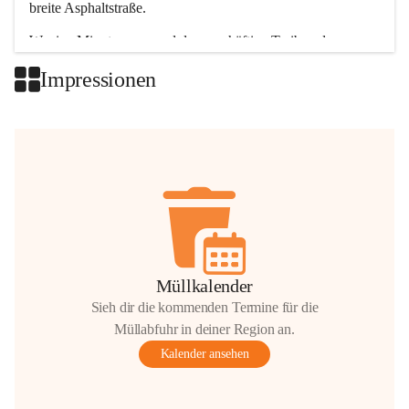
breite Asphaltstraße. 
Wenige Minuten nur, und das geschäftige Treiben der 
Talgemeinden sorgt für abwechslungsreiche Möglichkeiten.
Impressionen
+2
Müllkalender
Sieh dir die kommenden Termine für die
Müllabfuhr in deiner Region an.
Kalender ansehen