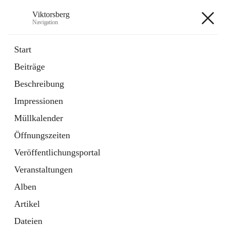
Viktorsberg
Navigation
Viktorsberg
Start
Beiträge
Gemeindepolitik
Beschreibung
1 Schnellzugriff
Impressionen
Bürgerservice
10 Schnellzugriffe
Müllkalender
Öffnungszeiten
+8
Veröffentlichungsportal
Veranstaltungen
Alben
Artikel
Hauptadresse
Dateien