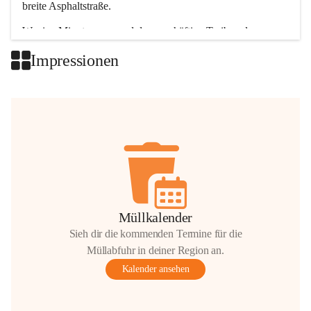
breite Asphaltstraße. 
Wenige Minuten nur, und das geschäftige Treiben der 
Talgemeinden sorgt für abwechslungsreiche Möglichkeiten.
Impressionen
+2
Müllkalender
Sieh dir die kommenden Termine für die
Müllabfuhr in deiner Region an.
Kalender ansehen