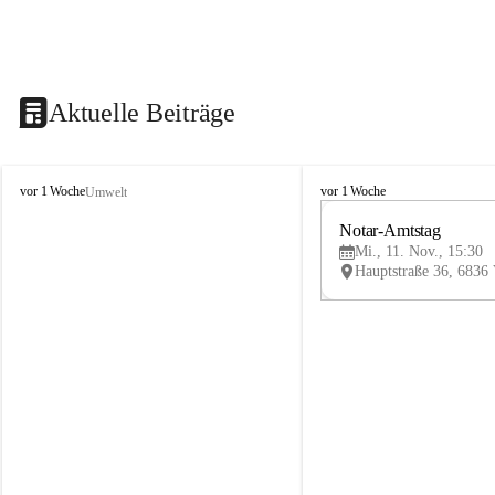
Aktuelle Beiträge
V
V
vor 1 Woche
vor 1 Woche
Umwelt
i
i
k
k
Notar-Amtstag
t
t
Mi., 11. Nov., 15:30
o
o
r
r
s
s
b
b
e
e
r
r
g
g