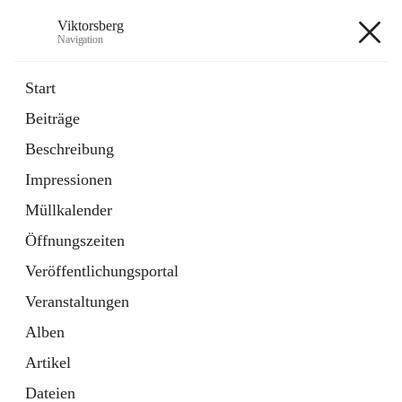
Viktorsberg
Navigation
Viktorsberg
Start
Beiträge
Gemeindepolitik
Beschreibung
1 Schnellzugriff
Impressionen
Bürgerservice
10 Schnellzugriffe
Müllkalender
Öffnungszeiten
+8
Veröffentlichungsportal
Veranstaltungen
Alben
Artikel
Hauptadresse
Dateien