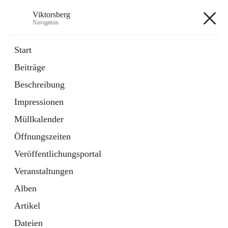
Viktorsberg
Navigation
Viktorsberg
Start
Beiträge
Gemeindepolitik
Beschreibung
1 Schnellzugriff
Impressionen
Bürgerservice
10 Schnellzugriffe
Müllkalender
Öffnungszeiten
+8
Veröffentlichungsportal
Veranstaltungen
Alben
Artikel
Hauptadresse
Dateien