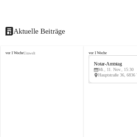
Aktuelle Beiträge
V
V
vor 1 Woche
vor 1 Woche
Umwelt
i
i
k
k
Notar-Amtstag
t
t
Mi., 11. Nov., 15:30
o
o
r
r
s
s
b
b
e
e
r
r
g
g