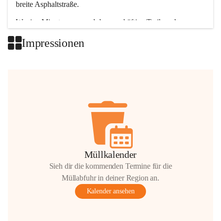
breite Asphaltstraße. 
Wenige Minuten nur, und das geschäftige Treiben der 
Talgemeinden sorgt für abwechslungsreiche Möglichkeiten.
Impressionen
+2
Müllkalender
Sieh dir die kommenden Termine für die
Müllabfuhr in deiner Region an.
Kalender ansehen