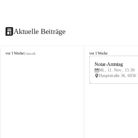
Aktuelle Beiträge
V
V
vor 1 Woche
vor 1 Woche
Umwelt
i
i
k
k
Notar-Amtstag
t
t
Mi., 11. Nov., 15:30
o
o
r
r
s
s
b
b
e
e
r
r
g
g