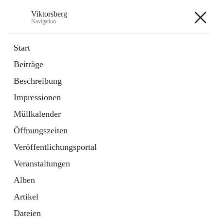
Viktorsberg
Navigation
Viktorsberg
Start
Beiträge
Gemeindepolitik
Beschreibung
1 Schnellzugriff
Impressionen
Bürgerservice
10 Schnellzugriffe
Müllkalender
Öffnungszeiten
+8
Veröffentlichungsportal
Veranstaltungen
Alben
Artikel
Hauptadresse
Dateien