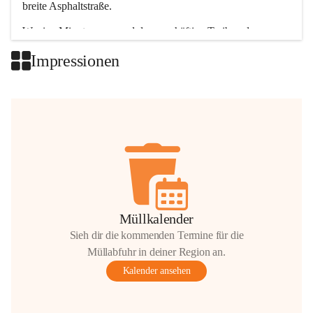
breite Asphaltstraße. 
Wenige Minuten nur, und das geschäftige Treiben der 
Talgemeinden sorgt für abwechslungsreiche Möglichkeiten.
Impressionen
+2
Müllkalender
Sieh dir die kommenden Termine für die
Müllabfuhr in deiner Region an.
Kalender ansehen