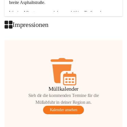
breite Asphaltstraße. 
Wenige Minuten nur, und das geschäftige Treiben der 
Talgemeinden sorgt für abwechslungsreiche Möglichkeiten.
Impressionen
+2
Müllkalender
Sieh dir die kommenden Termine für die
Müllabfuhr in deiner Region an.
Kalender ansehen