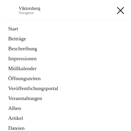
Viktorsberg
Navigation
Viktorsberg
Start
Beiträge
Gemeindepolitik
Beschreibung
1 Schnellzugriff
Impressionen
Bürgerservice
10 Schnellzugriffe
Müllkalender
Öffnungszeiten
+8
Veröffentlichungsportal
Veranstaltungen
Alben
Artikel
Hauptadresse
Dateien