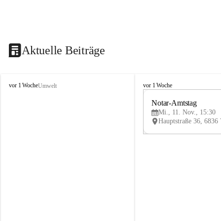
Aktuelle Beiträge
V
V
vor 1 Woche
vor 1 Woche
Umwelt
i
i
k
k
Notar-Amtstag
t
t
Mi., 11. Nov., 15:30
o
o
r
r
s
s
b
b
e
e
r
r
g
g