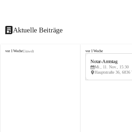
Aktuelle Beiträge
V
V
vor 1 Woche
vor 1 Woche
Umwelt
i
i
k
k
Notar-Amtstag
t
t
Mi., 11. Nov., 15:30
o
o
r
r
s
s
b
b
e
e
r
r
g
g