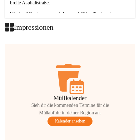
breite Asphaltstraße. 
Wenige Minuten nur, und das geschäftige Treiben der 
Talgemeinden sorgt für abwechslungsreiche Möglichkeiten.
Impressionen
+2
Müllkalender
Sieh dir die kommenden Termine für die
Müllabfuhr in deiner Region an.
Kalender ansehen