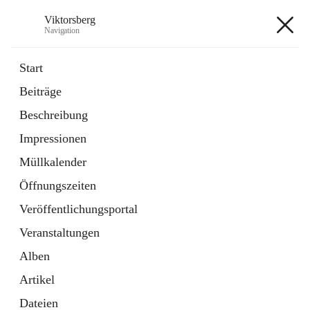
Viktorsberg
Navigation
Viktorsberg
Start
Beiträge
Gemeindepolitik
Beschreibung
1 Schnellzugriff
Impressionen
Bürgerservice
10 Schnellzugriffe
Müllkalender
Öffnungszeiten
+8
Veröffentlichungsportal
Veranstaltungen
Alben
Artikel
Hauptadresse
Dateien