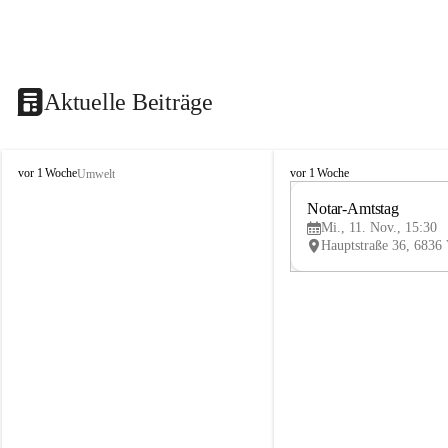
Aktuelle Beiträge
V
V
vor 1 Woche
vor 1 Woche
Umwelt
i
i
k
k
Notar-Amtstag
t
t
Mi., 11. Nov., 15:30
o
o
r
r
s
s
b
b
e
e
r
r
g
g