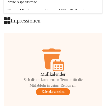
breite Asphaltstraße. 
Wenige Minuten nur, und das geschäftige Treiben der 
Talgemeinden sorgt für abwechslungsreiche Möglichkeiten.
Impressionen
+2
Müllkalender
Sieh dir die kommenden Termine für die
Müllabfuhr in deiner Region an.
Kalender ansehen