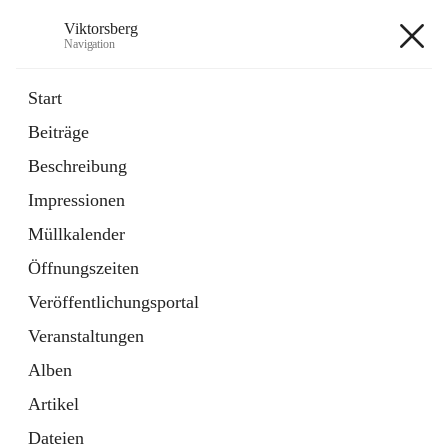
Viktorsberg
Navigation
Viktorsberg
Start
Beiträge
Gemeindepolitik
Beschreibung
1 Schnellzugriff
Impressionen
Bürgerservice
10 Schnellzugriffe
Müllkalender
Öffnungszeiten
+8
Veröffentlichungsportal
Veranstaltungen
Alben
Artikel
Hauptadresse
Dateien