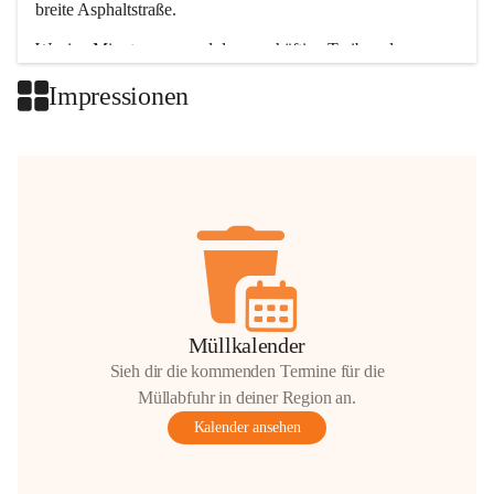
breite Asphaltstraße. 
Wenige Minuten nur, und das geschäftige Treiben der 
Talgemeinden sorgt für abwechslungsreiche Möglichkeiten.
Impressionen
+2
Müllkalender
Sieh dir die kommenden Termine für die
Müllabfuhr in deiner Region an.
Kalender ansehen