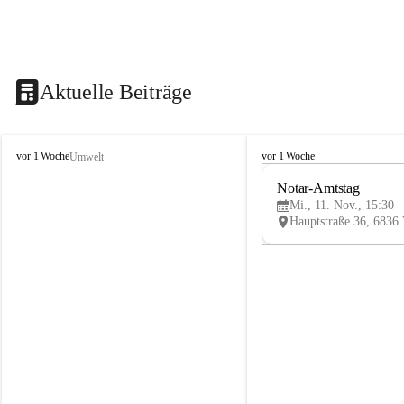
Aktuelle Beiträge
V
V
vor 1 Woche
vor 1 Woche
Umwelt
i
i
k
k
Notar-Amtstag
t
t
Mi., 11. Nov., 15:30
o
o
r
r
s
s
b
b
e
e
r
r
g
g