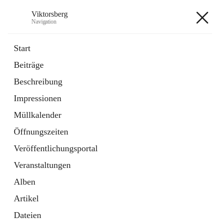
Viktorsberg
Navigation
Viktorsberg
Start
Beiträge
Gemeindepolitik
Beschreibung
1 Schnellzugriff
Impressionen
Bürgerservice
10 Schnellzugriffe
Müllkalender
Öffnungszeiten
+8
Veröffentlichungsportal
Veranstaltungen
Alben
Artikel
Hauptadresse
Dateien