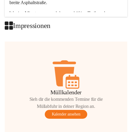
breite Asphaltstraße. 
Wenige Minuten nur, und das geschäftige Treiben der 
Talgemeinden sorgt für abwechslungsreiche Möglichkeiten.
Impressionen
+2
Müllkalender
Sieh dir die kommenden Termine für die
Müllabfuhr in deiner Region an.
Kalender ansehen