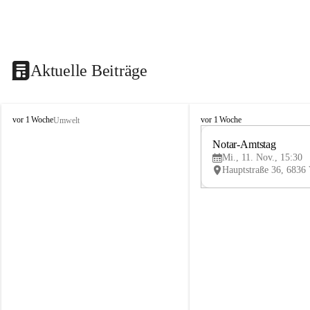
Aktuelle Beiträge
V
V
vor 1 Woche
vor 1 Woche
Umwelt
i
i
k
k
Notar-Amtstag
t
t
Mi., 11. Nov., 15:30
o
o
r
r
s
s
b
b
e
e
r
r
g
g