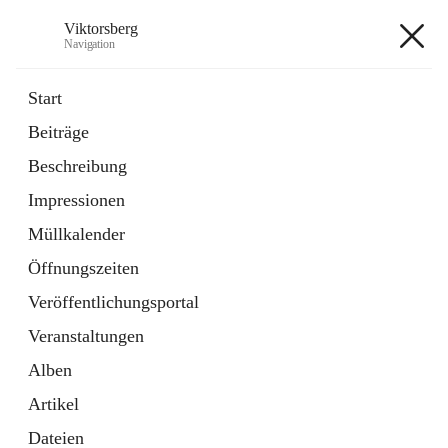
Viktorsberg
Navigation
Viktorsberg
Start
Beiträge
Gemeindepolitik
Beschreibung
1 Schnellzugriff
Impressionen
Bürgerservice
10 Schnellzugriffe
Müllkalender
Öffnungszeiten
+8
Veröffentlichungsportal
Veranstaltungen
Alben
Artikel
Hauptadresse
Dateien