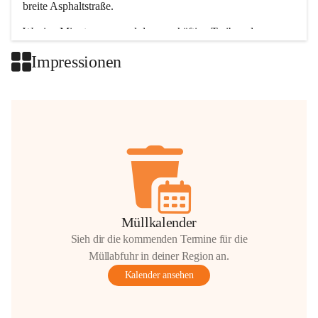
breite Asphaltstraße. 
Wenige Minuten nur, und das geschäftige Treiben der 
Talgemeinden sorgt für abwechslungsreiche Möglichkeiten.
Impressionen
+2
Müllkalender
Sieh dir die kommenden Termine für die
Müllabfuhr in deiner Region an.
Kalender ansehen