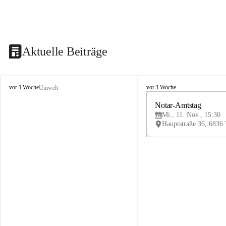
Aktuelle Beiträge
V
V
vor 1 Woche
vor 1 Woche
Umwelt
i
i
k
k
Notar-Amtstag
t
t
Mi., 11. Nov., 15:30
o
o
r
r
s
s
b
b
e
e
r
r
g
g