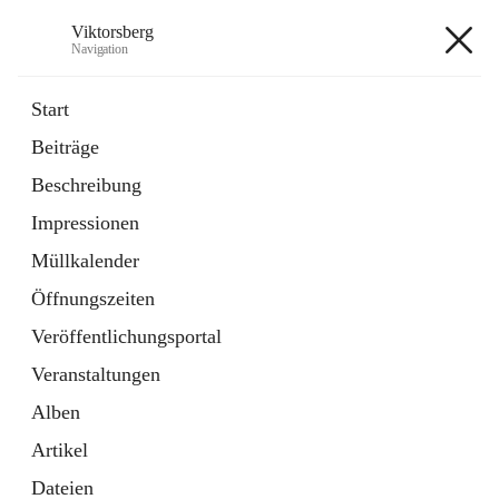
Viktorsberg
Navigation
Viktorsberg
Start
Beiträge
Gemeindepolitik
Beschreibung
1 Schnellzugriff
Impressionen
Bürgerservice
10 Schnellzugriffe
Müllkalender
Öffnungszeiten
+8
Veröffentlichungsportal
Veranstaltungen
Alben
Artikel
Hauptadresse
Dateien