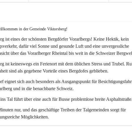
willkommen in der Gemeinde Viktorsberg!
rg ist eines der schönsten Bergdörfer Vorarlbergs! Keine Hektik, kein 
verkehr, dafür viel Sonne und gesunde Luft und eine unvergessliche 
icht über das Vorarlberger Rheintal bis weit in die Schweizer Bergwel
rg ist keineswegs ein Ferienort mit dem üblichen Stress und Trubel. R
eit sind als gegebene Vorteile eines Bergdofes geblieben. 
f eignet sich auch besonders als Ausgangspunkt für Besichtigungsfahrt
rlberg und in die benachbarte Schweiz. 
ns Tal führt über eine auch für Busse problemlose breite Asphaltstraße.
nuten nur, und das geschäftige Treiben der Talgemeinden sorgt für 
ungsreiche Möglichkeiten.