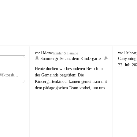
V
V
vor 1 Monat
vor 1 Monat
Kinder & Familie
i
i
🌞 Sommergrüße aus dem Kindergarten 🌞
Canyoning 
k
k
11
22. Juli 20
Heute durften wir besonderen Besuch in 
t
t
NO
o
o
Hauptstraße 36, 6836 Viktorsberg, AUT
der Gemeinde begrüßen: Die 
V
r
r
Kindergartenkinder kamen gemeinsam mit 
s
s
dem pädagogischen Team vorbei, um uns 
b
b
einen schönen Sommer zu wünschen.
e
e
r
r
Vielen Dank für diese liebe Überraschung 
g
g
und die fröhlichen Sommergrüße! Wir 
wünschen allen Kindern, ihren Familien 
sowie dem gesamten Kindergarten-Team 
erholsame, sonnige und wunderschöne 
Sommerferien. 🌼☀️