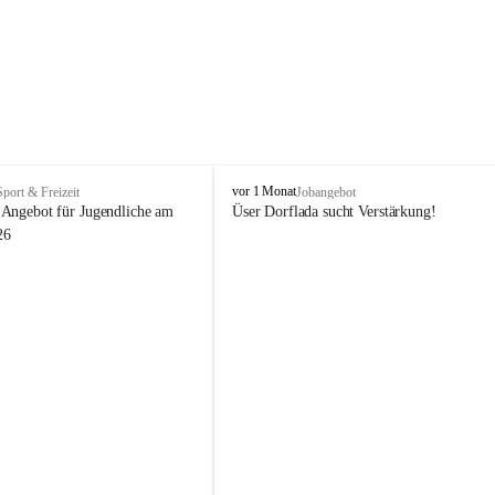
V
vor 1 Monat
Sport & Freizeit
Jobangebot
i
Angebot für Jugendliche am 
Üser Dorflada sucht Verstärkung! 
k
26
t
o
r
s
b
e
r
g