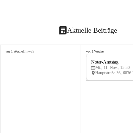
Aktuelle Beiträge
V
V
vor 1 Woche
vor 1 Woche
Umwelt
i
i
k
k
Notar-Amtstag
t
t
Mi., 11. Nov., 15:30
o
o
r
r
s
s
b
b
e
e
r
r
g
g