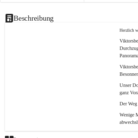
Beschreibung
Herzlich 
Viktorsbe
Durchzugs
Panoramas
Viktorsbe
Besonnenh
Unser Dor
ganz Vora
Der Weg i
Wenige Mi
abwechsl