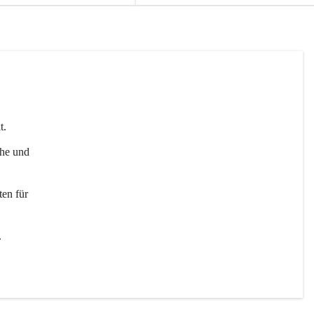
t. 
uhe und 
en für 
 