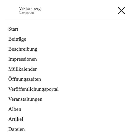
Viktorsberg
Navigation
Viktorsberg
Start
Beiträge
Gemeindepolitik
Beschreibung
1 Schnellzugriff
Impressionen
Bürgerservice
10 Schnellzugriffe
Müllkalender
Öffnungszeiten
+8
Veröffentlichungsportal
Veranstaltungen
Alben
Artikel
Hauptadresse
Dateien