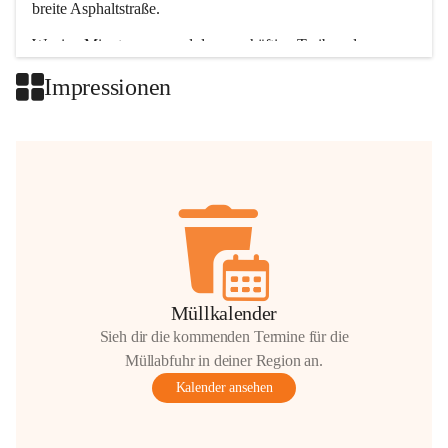
breite Asphaltstraße. 
Wenige Minuten nur, und das geschäftige Treiben der 
Talgemeinden sorgt für abwechslungsreiche Möglichkeiten.
Impressionen
+2
Müllkalender
Sieh dir die kommenden Termine für die
Müllabfuhr in deiner Region an.
Kalender ansehen