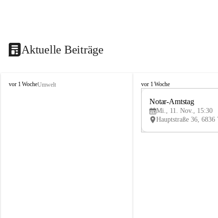
Aktuelle Beiträge
V
V
vor 1 Woche
vor 1 Woche
Umwelt
i
i
k
k
Notar-Amtstag
t
t
Mi., 11. Nov., 15:30
o
o
r
r
s
s
b
b
e
e
r
r
g
g