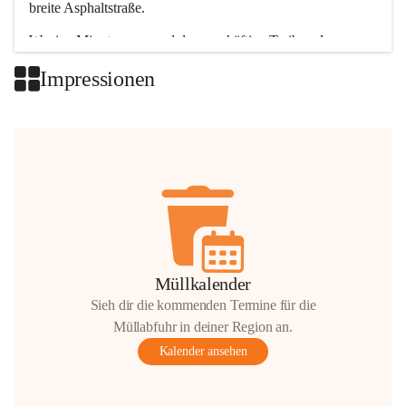
breite Asphaltstraße. 
Wenige Minuten nur, und das geschäftige Treiben der 
Talgemeinden sorgt für abwechslungsreiche Möglichkeiten.
Impressionen
+2
Müllkalender
Sieh dir die kommenden Termine für die
Müllabfuhr in deiner Region an.
Kalender ansehen