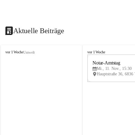
Aktuelle Beiträge
V
V
vor 1 Woche
vor 1 Woche
Umwelt
i
i
k
k
Notar-Amtstag
t
t
Mi., 11. Nov., 15:30
o
o
r
r
s
s
b
b
e
e
r
r
g
g