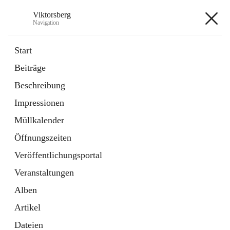
Viktorsberg
Navigation
Viktorsberg
Start
Beiträge
Gemeindepolitik
Beschreibung
1 Schnellzugriff
Impressionen
Bürgerservice
10 Schnellzugriffe
Müllkalender
Öffnungszeiten
+8
Veröffentlichungsportal
Veranstaltungen
Alben
Artikel
Hauptadresse
Dateien