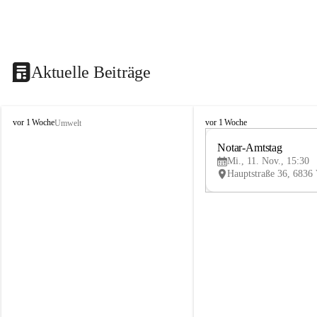
Aktuelle Beiträge
V
V
vor 1 Woche
vor 1 Woche
Umwelt
i
i
k
k
Notar-Amtstag
t
t
Mi., 11. Nov., 15:30
o
o
r
r
s
s
b
b
e
e
r
r
g
g