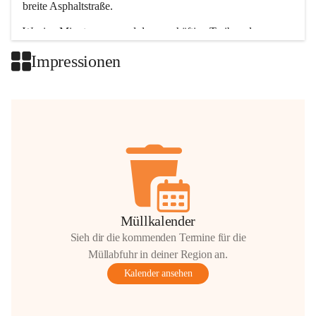
breite Asphaltstraße. 
Wenige Minuten nur, und das geschäftige Treiben der 
Talgemeinden sorgt für abwechslungsreiche Möglichkeiten.
Impressionen
+2
Müllkalender
Sieh dir die kommenden Termine für die
Müllabfuhr in deiner Region an.
Kalender ansehen