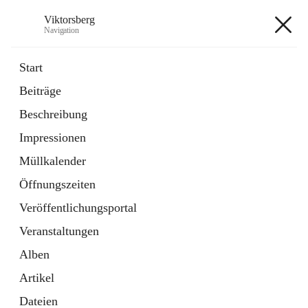
Viktorsberg
Navigation
Viktorsberg
Start
Beiträge
Gemeindepolitik
Beschreibung
1 Schnellzugriff
Impressionen
Bürgerservice
10 Schnellzugriffe
Müllkalender
Öffnungszeiten
+8
Veröffentlichungsportal
Veranstaltungen
Alben
Artikel
Hauptadresse
Dateien