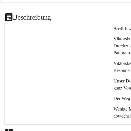
Beschreibung
Herzlich 
Viktorsbe
Durchzugs
Panoramas
Viktorsbe
Besonnenh
Unser Dor
ganz Vora
Der Weg i
Wenige Mi
abwechsl