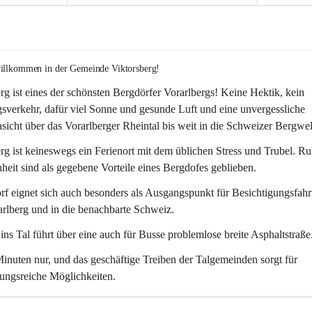
willkommen in der Gemeinde Viktorsberg!
rg ist eines der schönsten Bergdörfer Vorarlbergs! Keine Hektik, kein 
verkehr, dafür viel Sonne und gesunde Luft und eine unvergessliche 
icht über das Vorarlberger Rheintal bis weit in die Schweizer Bergwel
rg ist keineswegs ein Ferienort mit dem üblichen Stress und Trubel. R
eit sind als gegebene Vorteile eines Bergdofes geblieben. 
f eignet sich auch besonders als Ausgangspunkt für Besichtigungsfahrt
rlberg und in die benachbarte Schweiz. 
ns Tal führt über eine auch für Busse problemlose breite Asphaltstraße.
nuten nur, und das geschäftige Treiben der Talgemeinden sorgt für 
ungsreiche Möglichkeiten.