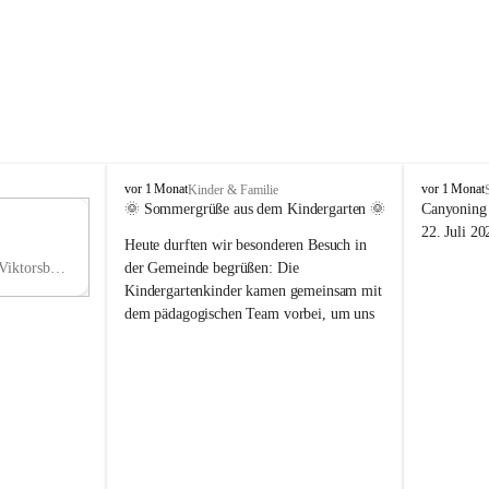
V
V
vor 1 Monat
vor 1 Monat
Kinder & Familie
i
i
🌞 Sommergrüße aus dem Kindergarten 🌞
Canyoning 
k
k
11
22. Juli 20
Heute durften wir besonderen Besuch in 
t
t
NO
o
o
Hauptstraße 36, 6836 Viktorsberg, AUT
der Gemeinde begrüßen: Die 
V
r
r
Kindergartenkinder kamen gemeinsam mit 
s
s
dem pädagogischen Team vorbei, um uns 
b
b
einen schönen Sommer zu wünschen.
e
e
r
r
Vielen Dank für diese liebe Überraschung 
g
g
und die fröhlichen Sommergrüße! Wir 
wünschen allen Kindern, ihren Familien 
sowie dem gesamten Kindergarten-Team 
erholsame, sonnige und wunderschöne 
Sommerferien. 🌼☀️