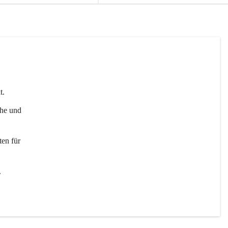
t. 
uhe und 
en für 
 