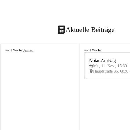
Aktuelle Beiträge
V
V
vor 1 Woche
vor 1 Woche
Umwelt
i
i
k
k
Notar-Amtstag
t
t
Mi., 11. Nov., 15:30
o
o
r
r
s
s
b
b
e
e
r
r
g
g