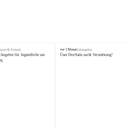
V
vor 1 Monat
Sport & Freizeit
Jobangebot
i
Angebot für Jugendliche am 
Üser Dorflada sucht Verstärkung! 
k
26
t
o
r
s
b
e
r
g