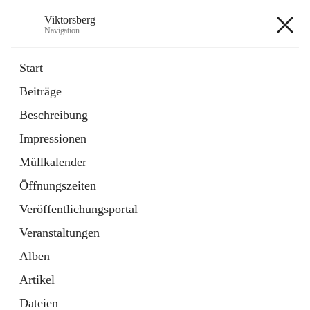
Viktorsberg
Navigation
Viktorsberg
Start
Beiträge
Gemeindepolitik
Beschreibung
1 Schnellzugriff
Impressionen
Bürgerservice
10 Schnellzugriffe
Müllkalender
Öffnungszeiten
+8
Veröffentlichungsportal
Veranstaltungen
Alben
Artikel
Hauptadresse
Dateien