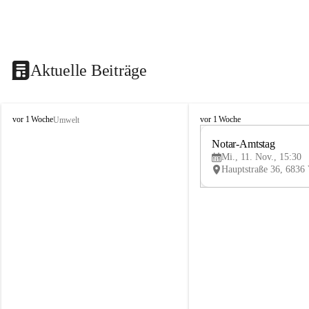
Aktuelle Beiträge
V
V
vor 1 Woche
vor 1 Woche
Umwelt
i
i
k
k
Notar-Amtstag
t
t
Mi., 11. Nov., 15:30
o
o
r
r
s
s
b
b
e
e
r
r
g
g