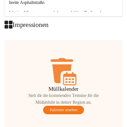
breite Asphaltstraße. 
Wenige Minuten nur, und das geschäftige Treiben der 
Talgemeinden sorgt für abwechslungsreiche Möglichkeiten.
Impressionen
+2
Müllkalender
Sieh dir die kommenden Termine für die
Müllabfuhr in deiner Region an.
Kalender ansehen