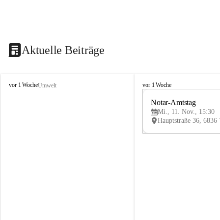
Aktuelle Beiträge
V
V
vor 1 Woche
vor 1 Woche
Umwelt
i
i
k
k
Notar-Amtstag
t
t
Mi., 11. Nov., 15:30
o
o
r
r
s
s
b
b
e
e
r
r
g
g