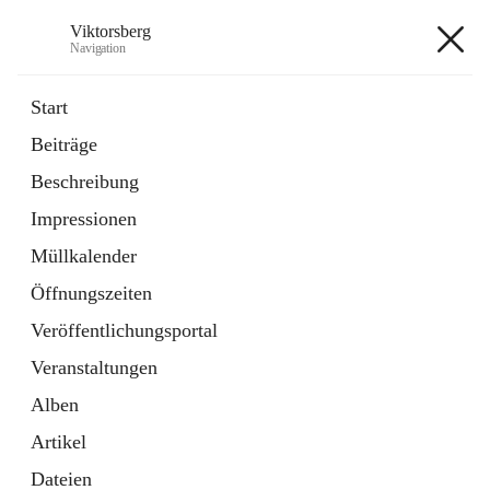
Viktorsberg
Navigation
Viktorsberg
Start
Beiträge
Gemeindepolitik
Beschreibung
1 Schnellzugriff
Impressionen
Bürgerservice
10 Schnellzugriffe
Müllkalender
Öffnungszeiten
+8
Veröffentlichungsportal
Veranstaltungen
Alben
Artikel
Hauptadresse
Dateien