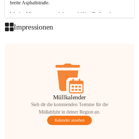
breite Asphaltstraße. 
Wenige Minuten nur, und das geschäftige Treiben der 
Talgemeinden sorgt für abwechslungsreiche Möglichkeiten.
Impressionen
+2
Müllkalender
Sieh dir die kommenden Termine für die
Müllabfuhr in deiner Region an.
Kalender ansehen