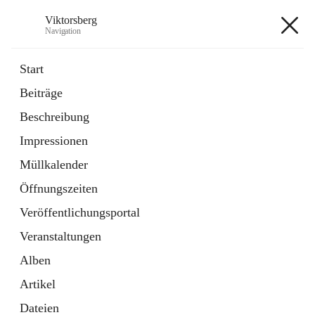
Viktorsberg
Navigation
Viktorsberg
Start
Beiträge
Gemeindepolitik
Beschreibung
1 Schnellzugriff
Impressionen
Bürgerservice
10 Schnellzugriffe
Müllkalender
Öffnungszeiten
+8
Veröffentlichungsportal
Veranstaltungen
Alben
Artikel
Hauptadresse
Dateien