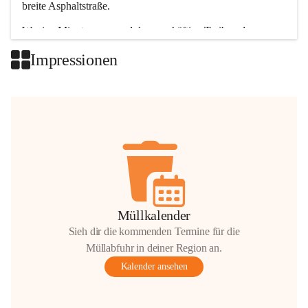
breite Asphaltstraße. 
Wenige Minuten nur, und das geschäftige Treiben der 
Talgemeinden sorgt für abwechslungsreiche Möglichkeiten.
Impressionen
+2
Müllkalender
Sieh dir die kommenden Termine für die
Müllabfuhr in deiner Region an.
Kalender ansehen