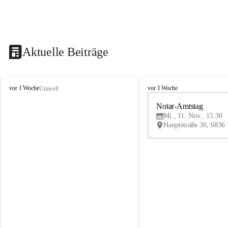
Aktuelle Beiträge
V
V
vor 1 Woche
vor 1 Woche
Umwelt
i
i
k
k
Notar-Amtstag
t
t
Mi., 11. Nov., 15:30
o
o
r
r
s
s
b
b
e
e
r
r
g
g