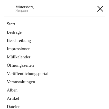
Viktorsberg
Navigation
Viktorsberg
Start
Beiträge
Gemeindepolitik
Beschreibung
1 Schnellzugriff
Impressionen
Bürgerservice
10 Schnellzugriffe
Müllkalender
Öffnungszeiten
+8
Veröffentlichungsportal
Veranstaltungen
Alben
Artikel
Hauptadresse
Dateien