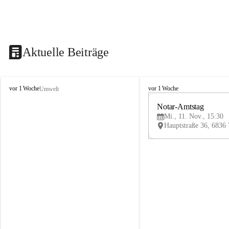
Aktuelle Beiträge
V
V
vor 1 Woche
vor 1 Woche
Umwelt
i
i
k
k
Notar-Amtstag
t
t
Mi., 11. Nov., 15:30
o
o
r
r
s
s
b
b
e
e
r
r
g
g