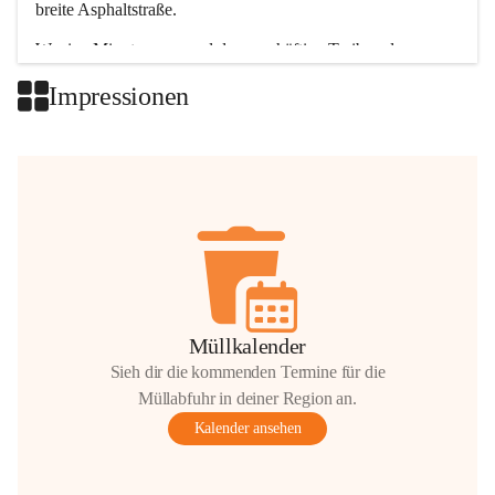
breite Asphaltstraße. 
Wenige Minuten nur, und das geschäftige Treiben der 
Talgemeinden sorgt für abwechslungsreiche Möglichkeiten.
Impressionen
+2
Müllkalender
Sieh dir die kommenden Termine für die
Müllabfuhr in deiner Region an.
Kalender ansehen