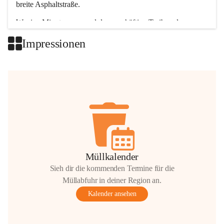
breite Asphaltstraße. 
Wenige Minuten nur, und das geschäftige Treiben der 
Talgemeinden sorgt für abwechslungsreiche Möglichkeiten.
Impressionen
+2
Müllkalender
Sieh dir die kommenden Termine für die
Müllabfuhr in deiner Region an.
Kalender ansehen