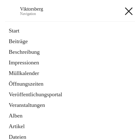
Viktorsberg
Navigation
Viktorsberg
Start
Beiträge
Gemeindepolitik
Beschreibung
1 Schnellzugriff
Impressionen
Bürgerservice
10 Schnellzugriffe
Müllkalender
Öffnungszeiten
+8
Veröffentlichungsportal
Veranstaltungen
Alben
Artikel
Hauptadresse
Dateien