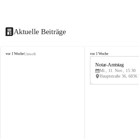
Aktuelle Beiträge
V
V
vor 1 Woche
vor 1 Woche
Umwelt
i
i
k
k
Notar-Amtstag
t
t
Mi., 11. Nov., 15:30
o
o
r
r
s
s
b
b
e
e
r
r
g
g