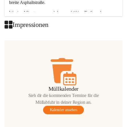
breite Asphaltstraße. 
Wenige Minuten nur, und das geschäftige Treiben der 
Talgemeinden sorgt für abwechslungsreiche Möglichkeiten.
Impressionen
+2
Müllkalender
Sieh dir die kommenden Termine für die
Müllabfuhr in deiner Region an.
Kalender ansehen