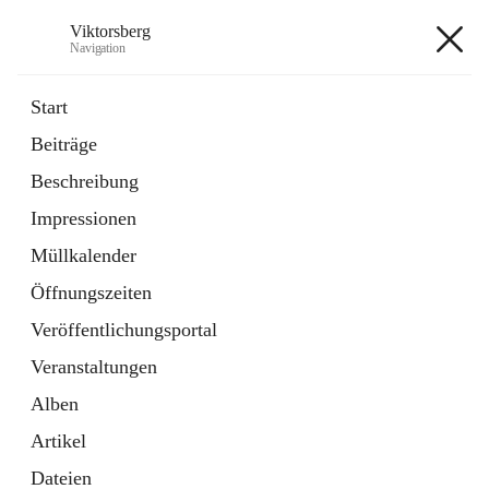
Viktorsberg
Navigation
Viktorsberg
Start
Beiträge
Gemeindepolitik
Beschreibung
1 Schnellzugriff
Impressionen
Bürgerservice
10 Schnellzugriffe
Müllkalender
Öffnungszeiten
+8
Veröffentlichungsportal
Veranstaltungen
Alben
Artikel
Hauptadresse
Dateien