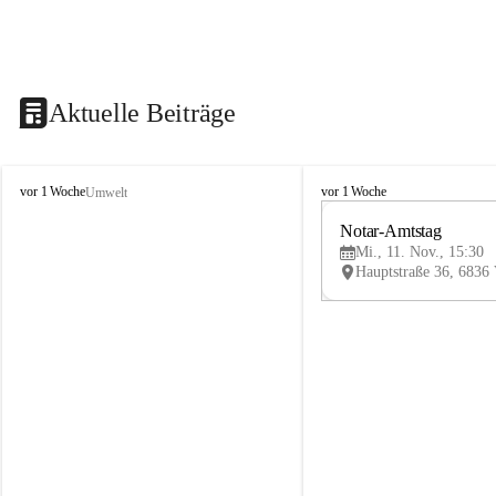
Aktuelle Beiträge
V
V
vor 1 Woche
vor 1 Woche
Umwelt
i
i
k
k
Notar-Amtstag
t
t
Mi., 11. Nov., 15:30
o
o
r
r
s
s
b
b
e
e
r
r
g
g