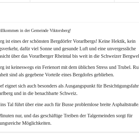
willkommen in der Gemeinde Viktorsberg!
rg ist eines der schönsten Bergdörfer Vorarlbergs! Keine Hektik, kein 
verkehr, dafür viel Sonne und gesunde Luft und eine unvergessliche 
icht über das Vorarlberger Rheintal bis weit in die Schweizer Bergwel
rg ist keineswegs ein Ferienort mit dem üblichen Stress und Trubel. R
eit sind als gegebene Vorteile eines Bergdofes geblieben. 
f eignet sich auch besonders als Ausgangspunkt für Besichtigungsfahrt
rlberg und in die benachbarte Schweiz. 
ns Tal führt über eine auch für Busse problemlose breite Asphaltstraße.
nuten nur, und das geschäftige Treiben der Talgemeinden sorgt für 
ungsreiche Möglichkeiten.