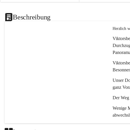
Beschreibung
Herzlich 
Viktorsbe
Durchzugs
Panoramas
Viktorsbe
Besonnenh
Unser Dor
ganz Vora
Der Weg i
Wenige Mi
abwechsl