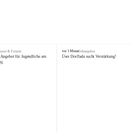
V
vor 1 Monat
Sport & Freizeit
Jobangebot
i
Angebot für Jugendliche am 
Üser Dorflada sucht Verstärkung! 
k
26
t
o
r
s
b
e
r
g