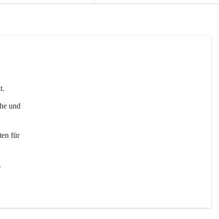
t. 
uhe und 
en für 
 