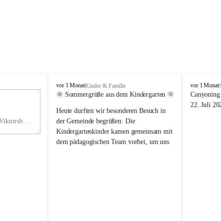
V
V
vor 1 Monat
vor 1 Monat
Kinder & Familie
i
i
🌞 Sommergrüße aus dem Kindergarten 🌞
Canyoning 
k
k
11
22. Juli 20
Heute durften wir besonderen Besuch in 
t
t
NO
o
o
Hauptstraße 36, 6836 Viktorsberg, AUT
der Gemeinde begrüßen: Die 
V
r
r
Kindergartenkinder kamen gemeinsam mit 
s
s
dem pädagogischen Team vorbei, um uns 
b
b
einen schönen Sommer zu wünschen.
e
e
r
r
Vielen Dank für diese liebe Überraschung 
g
g
und die fröhlichen Sommergrüße! Wir 
wünschen allen Kindern, ihren Familien 
sowie dem gesamten Kindergarten-Team 
erholsame, sonnige und wunderschöne 
Sommerferien. 🌼☀️