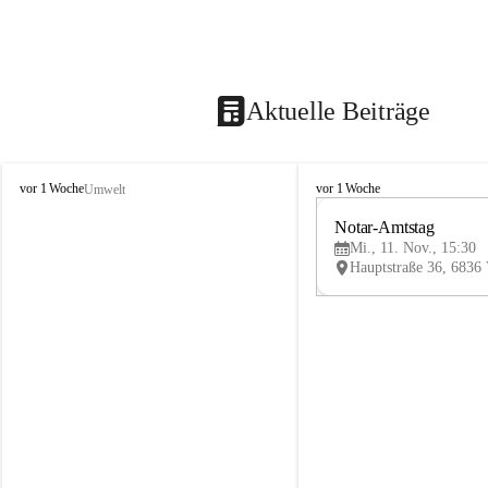
Aktuelle Beiträge
V
V
vor 1 Woche
vor 1 Woche
Umwelt
i
i
k
k
Notar-Amtstag
t
t
Mi., 11. Nov., 15:30
o
o
r
r
s
s
b
b
e
e
r
r
g
g