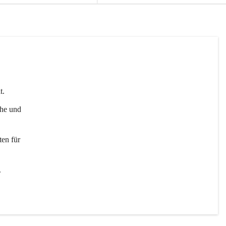
t. 
uhe und 
en für 
 