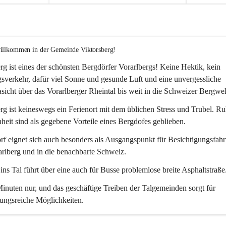
willkommen in der Gemeinde Viktorsberg!
rg ist eines der schönsten Bergdörfer Vorarlbergs! Keine Hektik, kein 
verkehr, dafür viel Sonne und gesunde Luft und eine unvergessliche 
icht über das Vorarlberger Rheintal bis weit in die Schweizer Bergwel
rg ist keineswegs ein Ferienort mit dem üblichen Stress und Trubel. R
eit sind als gegebene Vorteile eines Bergdofes geblieben. 
f eignet sich auch besonders als Ausgangspunkt für Besichtigungsfahrt
rlberg und in die benachbarte Schweiz. 
ns Tal führt über eine auch für Busse problemlose breite Asphaltstraße.
nuten nur, und das geschäftige Treiben der Talgemeinden sorgt für 
ungsreiche Möglichkeiten.