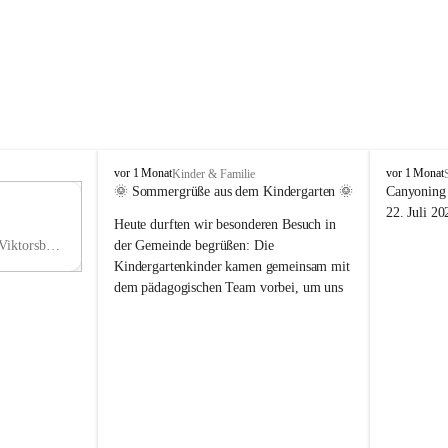
V
V
vor 1 Monat
vor 1 Monat
Kinder & Familie
i
i
🌞 Sommergrüße aus dem Kindergarten 🌞
Canyoning 
k
k
11
22. Juli 20
Heute durften wir besonderen Besuch in 
t
t
NO
o
o
Hauptstraße 36, 6836 Viktorsberg, AUT
der Gemeinde begrüßen: Die 
V
r
r
Kindergartenkinder kamen gemeinsam mit 
s
s
dem pädagogischen Team vorbei, um uns 
b
b
einen schönen Sommer zu wünschen.
e
e
r
r
Vielen Dank für diese liebe Überraschung 
g
g
und die fröhlichen Sommergrüße! Wir 
wünschen allen Kindern, ihren Familien 
sowie dem gesamten Kindergarten-Team 
erholsame, sonnige und wunderschöne 
Sommerferien. 🌼☀️