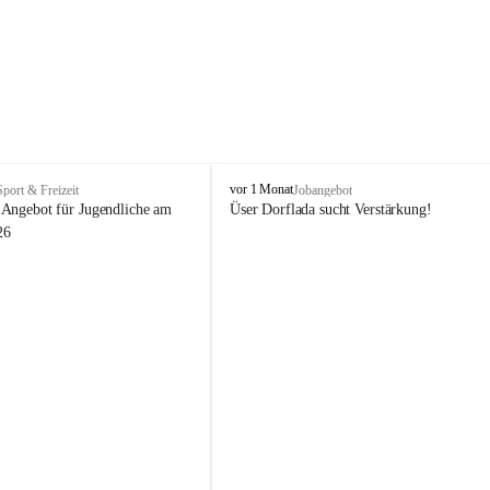
V
vor 1 Monat
Sport & Freizeit
Jobangebot
i
Angebot für Jugendliche am 
Üser Dorflada sucht Verstärkung! 
k
26
t
o
r
s
b
e
r
g