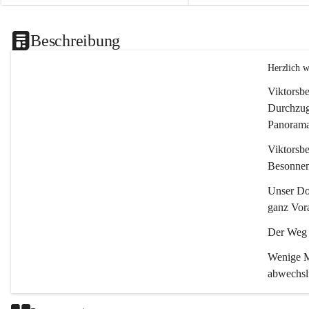
Beschreibung
Herzlich 
Viktorsbe
Durchzugs
Panoramas
Viktorsbe
Besonnenh
Unser Dor
ganz Vora
Der Weg i
Wenige Mi
abwechsl