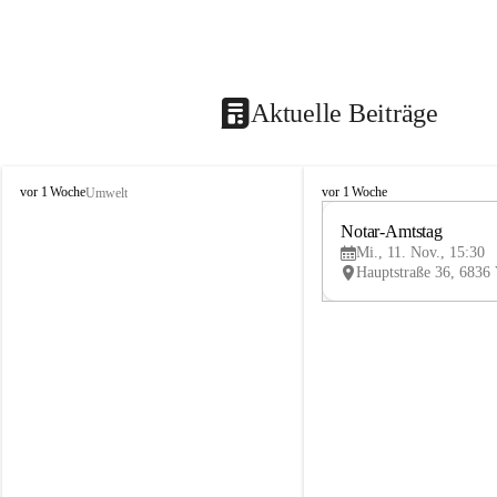
Aktuelle Beiträge
V
V
vor 1 Woche
vor 1 Woche
Umwelt
i
i
k
k
Notar-Amtstag
t
t
Mi., 11. Nov., 15:30
o
o
r
r
s
s
b
b
e
e
r
r
g
g