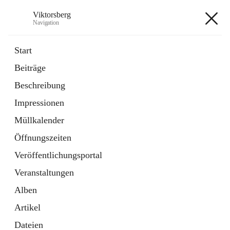
Viktorsberg
Navigation
Viktorsberg
Start
Beiträge
Gemeindepolitik
Beschreibung
1 Schnellzugriff
Impressionen
Bürgerservice
10 Schnellzugriffe
Müllkalender
Öffnungszeiten
+8
Veröffentlichungsportal
Veranstaltungen
Alben
Artikel
Hauptadresse
Dateien