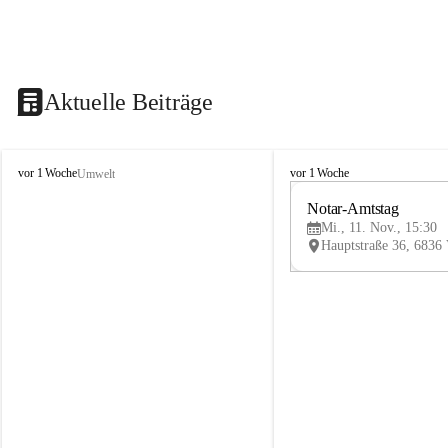
Aktuelle Beiträge
V
V
vor 1 Woche
vor 1 Woche
Umwelt
i
i
k
k
Notar-Amtstag
t
t
Mi., 11. Nov., 15:30
o
o
r
r
s
s
b
b
e
e
r
r
g
g