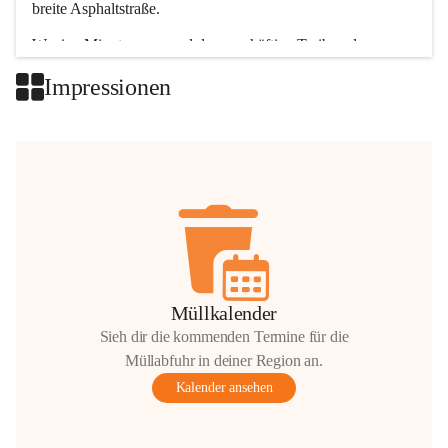
breite Asphaltstraße. 
Wenige Minuten nur, und das geschäftige Treiben der 
Talgemeinden sorgt für abwechslungsreiche Möglichkeiten.
Impressionen
+2
Müllkalender
Sieh dir die kommenden Termine für die
Müllabfuhr in deiner Region an.
Kalender ansehen