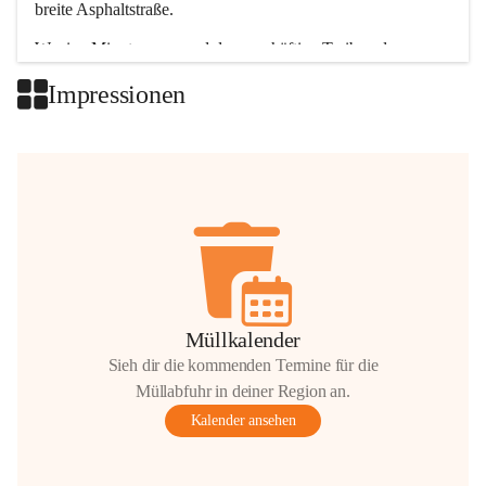
breite Asphaltstraße. 
Wenige Minuten nur, und das geschäftige Treiben der 
Talgemeinden sorgt für abwechslungsreiche Möglichkeiten.
Impressionen
+2
Müllkalender
Sieh dir die kommenden Termine für die
Müllabfuhr in deiner Region an.
Kalender ansehen