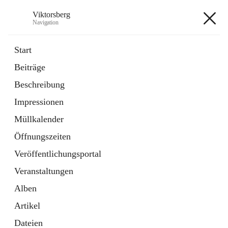
Viktorsberg
Navigation
Viktorsberg
Start
Beiträge
Gemeindepolitik
Beschreibung
1 Schnellzugriff
Impressionen
Bürgerservice
10 Schnellzugriffe
Müllkalender
Öffnungszeiten
+8
Veröffentlichungsportal
Veranstaltungen
Alben
Artikel
Hauptadresse
Dateien