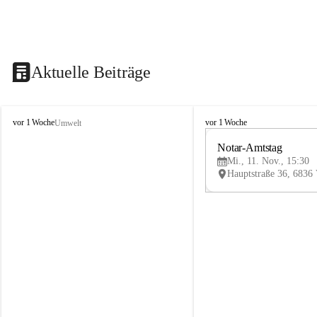
Aktuelle Beiträge
V
V
vor 1 Woche
vor 1 Woche
Umwelt
i
i
k
k
Notar-Amtstag
t
t
Mi., 11. Nov., 15:30
o
o
r
r
s
s
b
b
e
e
r
r
g
g