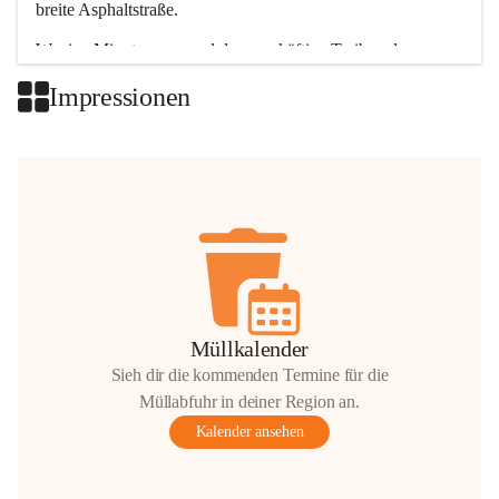
breite Asphaltstraße. 
Wenige Minuten nur, und das geschäftige Treiben der 
Talgemeinden sorgt für abwechslungsreiche Möglichkeiten.
Impressionen
+2
Müllkalender
Sieh dir die kommenden Termine für die
Müllabfuhr in deiner Region an.
Kalender ansehen