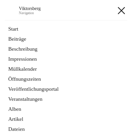
Viktorsberg
Navigation
Viktorsberg
Start
Beiträge
Gemeindepolitik
Beschreibung
1 Schnellzugriff
Impressionen
Bürgerservice
10 Schnellzugriffe
Müllkalender
Öffnungszeiten
+8
Veröffentlichungsportal
Veranstaltungen
Alben
Artikel
Hauptadresse
Dateien