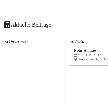
Aktuelle Beiträge
V
V
vor 1 Woche
vor 1 Woche
Umwelt
i
i
k
k
Notar-Amtstag
t
t
Mi., 11. Nov., 15:30
o
o
r
r
s
s
b
b
e
e
r
r
g
g