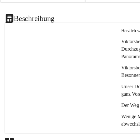
Beschreibung
Herzlich 
Viktorsbe
Durchzugs
Panoramas
Viktorsbe
Besonnenh
Unser Dor
ganz Vora
Der Weg i
Wenige Mi
abwechsl