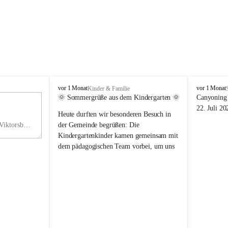
V
V
vor 1 Monat
vor 1 Monat
Kinder & Familie
i
i
🌞 Sommergrüße aus dem Kindergarten 🌞
Canyoning 
k
k
11
22. Juli 20
Heute durften wir besonderen Besuch in 
t
t
NO
o
o
Hauptstraße 36, 6836 Viktorsberg, AUT
der Gemeinde begrüßen: Die 
V
r
r
Kindergartenkinder kamen gemeinsam mit 
s
s
dem pädagogischen Team vorbei, um uns 
b
b
einen schönen Sommer zu wünschen.
e
e
r
r
Vielen Dank für diese liebe Überraschung 
g
g
und die fröhlichen Sommergrüße! Wir 
wünschen allen Kindern, ihren Familien 
sowie dem gesamten Kindergarten-Team 
erholsame, sonnige und wunderschöne 
Sommerferien. 🌼☀️