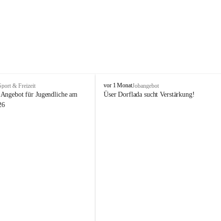
V
vor 1 Monat
Sport & Freizeit
Jobangebot
i
Angebot für Jugendliche am 
Üser Dorflada sucht Verstärkung! 
k
26
t
o
r
s
b
e
r
g