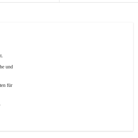
t. 
uhe und 
en für 
 