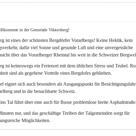
willkommen in der Gemeinde Viktorsberg!
rg ist eines der schönsten Bergdörfer Vorarlbergs! Keine Hektik, kein 
verkehr, dafür viel Sonne und gesunde Luft und eine unvergessliche 
icht über das Vorarlberger Rheintal bis weit in die Schweizer Bergwel
rg ist keineswegs ein Ferienort mit dem üblichen Stress und Trubel. R
eit sind als gegebene Vorteile eines Bergdofes geblieben. 
f eignet sich auch besonders als Ausgangspunkt für Besichtigungsfahrt
rlberg und in die benachbarte Schweiz. 
ns Tal führt über eine auch für Busse problemlose breite Asphaltstraße.
nuten nur, und das geschäftige Treiben der Talgemeinden sorgt für 
ungsreiche Möglichkeiten.