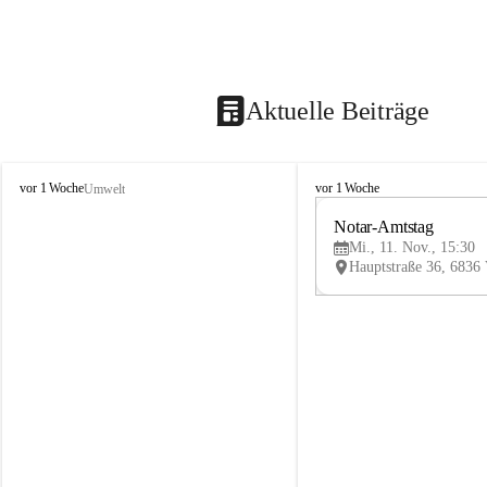
Aktuelle Beiträge
V
V
vor 1 Woche
vor 1 Woche
Umwelt
i
i
k
k
Notar-Amtstag
t
t
Mi., 11. Nov., 15:30
o
o
r
r
s
s
b
b
e
e
r
r
g
g