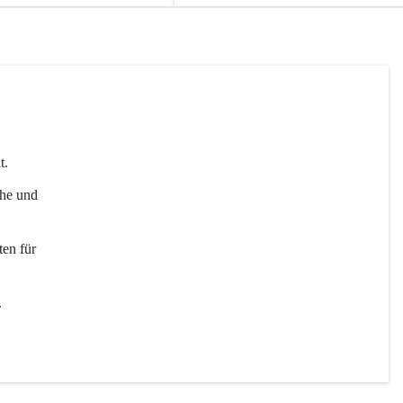
t. 
uhe und 
en für 
 