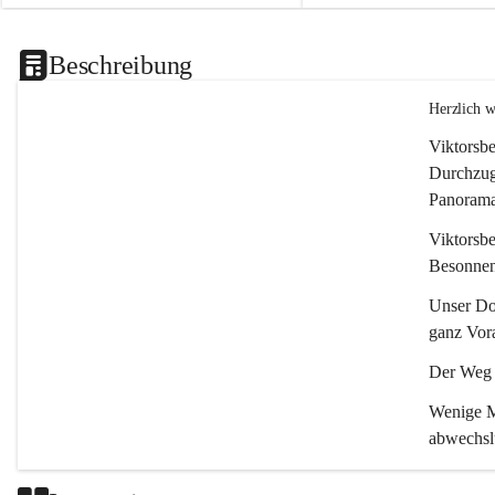
Beschreibung
Herzlich 
Viktorsbe
Durchzugs
Panoramas
Viktorsbe
Besonnenh
Unser Dor
ganz Vora
Der Weg i
Wenige Mi
abwechsl