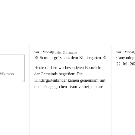
V
V
vor 1 Monat
vor 1 Monat
Kinder & Familie
i
i
🌞 Sommergrüße aus dem Kindergarten 🌞
Canyoning 
k
k
11
22. Juli 20
Heute durften wir besonderen Besuch in 
t
t
NO
o
o
Hauptstraße 36, 6836 Viktorsberg, AUT
der Gemeinde begrüßen: Die 
V
r
r
Kindergartenkinder kamen gemeinsam mit 
s
s
dem pädagogischen Team vorbei, um uns 
b
b
einen schönen Sommer zu wünschen.
e
e
r
r
Vielen Dank für diese liebe Überraschung 
g
g
und die fröhlichen Sommergrüße! Wir 
wünschen allen Kindern, ihren Familien 
sowie dem gesamten Kindergarten-Team 
erholsame, sonnige und wunderschöne 
Sommerferien. 🌼☀️