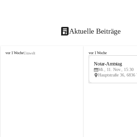
Aktuelle Beiträge
V
V
vor 1 Woche
vor 1 Woche
Umwelt
i
i
k
k
Notar-Amtstag
t
t
Mi., 11. Nov., 15:30
o
o
r
r
s
s
b
b
e
e
r
r
g
g