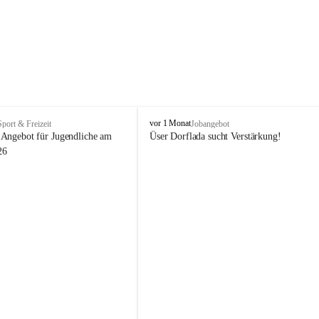
V
vor 1 Monat
Sport & Freizeit
Jobangebot
i
Angebot für Jugendliche am 
Üser Dorflada sucht Verstärkung! 
k
26
t
o
r
s
b
e
r
g