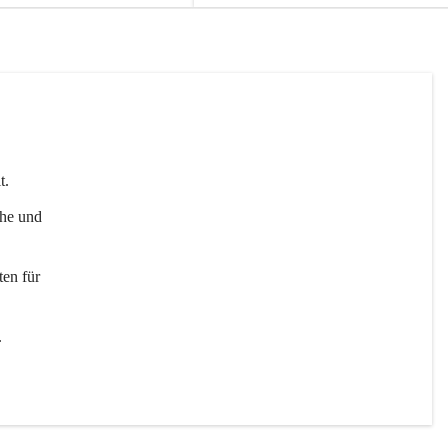
t. 
uhe und 
en für 
 