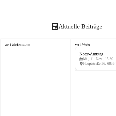
Aktuelle Beiträge
V
V
vor 1 Woche
vor 1 Woche
Umwelt
i
i
k
k
Notar-Amtstag
t
t
Mi., 11. Nov., 15:30
o
o
r
r
s
s
b
b
e
e
r
r
g
g