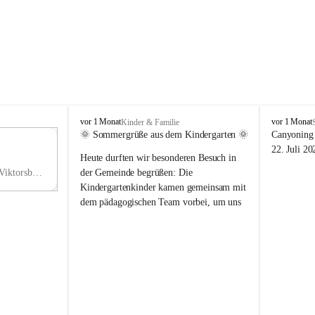
V
V
vor 1 Monat
vor 1 Monat
Kinder & Familie
i
i
🌞 Sommergrüße aus dem Kindergarten 🌞
Canyoning 
k
k
11
22. Juli 20
Heute durften wir besonderen Besuch in 
t
t
NO
o
o
Hauptstraße 36, 6836 Viktorsberg, AUT
der Gemeinde begrüßen: Die 
V
r
r
Kindergartenkinder kamen gemeinsam mit 
s
s
dem pädagogischen Team vorbei, um uns 
b
b
einen schönen Sommer zu wünschen.
e
e
r
r
Vielen Dank für diese liebe Überraschung 
g
g
und die fröhlichen Sommergrüße! Wir 
wünschen allen Kindern, ihren Familien 
sowie dem gesamten Kindergarten-Team 
erholsame, sonnige und wunderschöne 
Sommerferien. 🌼☀️