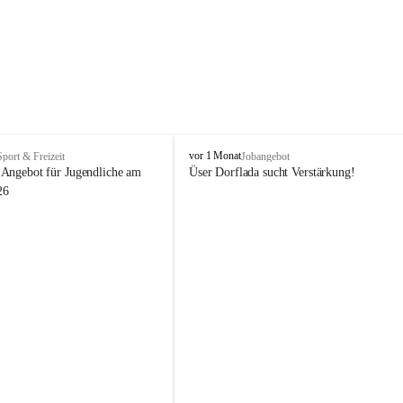
V
vor 1 Monat
Sport & Freizeit
Jobangebot
i
Angebot für Jugendliche am 
Üser Dorflada sucht Verstärkung! 
k
26
t
o
r
s
b
e
r
g