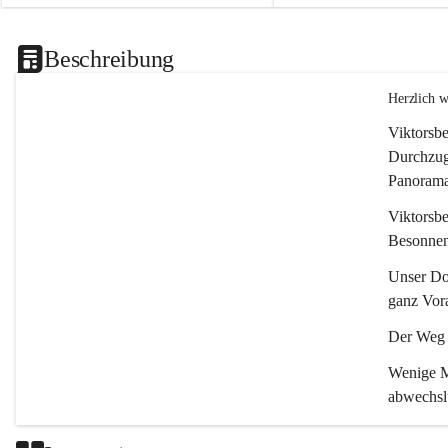
Beschreibung
Herzlich 
Viktorsbe
Durchzugs
Panoramas
Viktorsbe
Besonnenh
Unser Dor
ganz Vora
Der Weg i
Wenige Mi
abwechsl