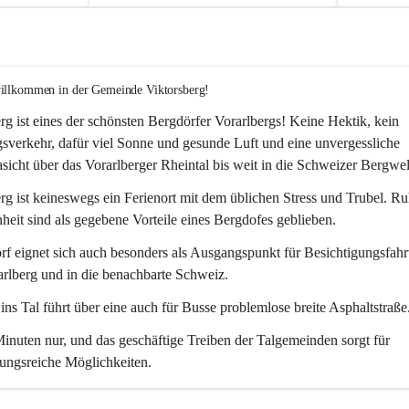
willkommen in der Gemeinde Viktorsberg!
rg ist eines der schönsten Bergdörfer Vorarlbergs! Keine Hektik, kein 
verkehr, dafür viel Sonne und gesunde Luft und eine unvergessliche 
icht über das Vorarlberger Rheintal bis weit in die Schweizer Bergwel
rg ist keineswegs ein Ferienort mit dem üblichen Stress und Trubel. R
eit sind als gegebene Vorteile eines Bergdofes geblieben. 
f eignet sich auch besonders als Ausgangspunkt für Besichtigungsfahrt
rlberg und in die benachbarte Schweiz. 
ns Tal führt über eine auch für Busse problemlose breite Asphaltstraße.
nuten nur, und das geschäftige Treiben der Talgemeinden sorgt für 
ungsreiche Möglichkeiten.