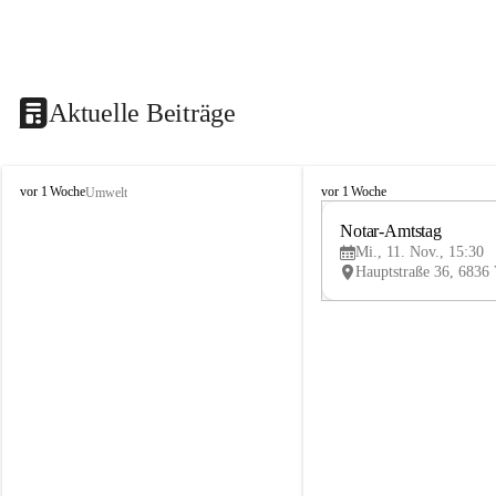
Aktuelle Beiträge
V
V
vor 1 Woche
vor 1 Woche
Umwelt
i
i
k
k
Notar-Amtstag
t
t
Mi., 11. Nov., 15:30
o
o
r
r
s
s
b
b
e
e
r
r
g
g