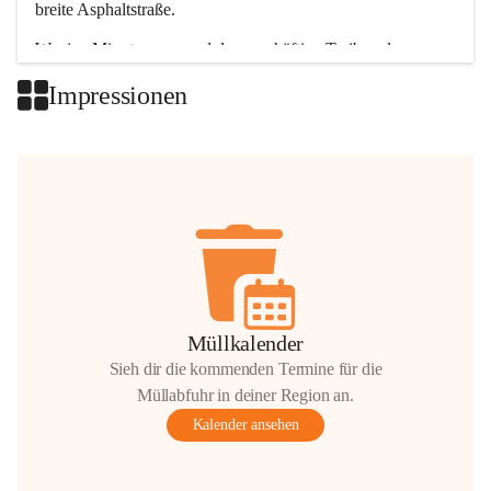
breite Asphaltstraße. 
Wenige Minuten nur, und das geschäftige Treiben der 
Talgemeinden sorgt für abwechslungsreiche Möglichkeiten.
Impressionen
+2
Müllkalender
Sieh dir die kommenden Termine für die
Müllabfuhr in deiner Region an.
Kalender ansehen