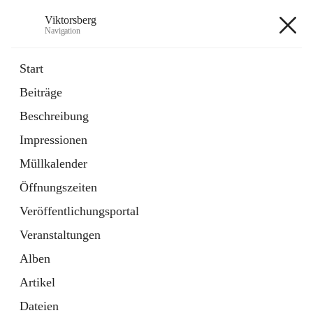
Viktorsberg
Navigation
Viktorsberg
Start
Beiträge
Gemeindepolitik
Beschreibung
1 Schnellzugriff
Impressionen
Bürgerservice
10 Schnellzugriffe
Müllkalender
Öffnungszeiten
+8
Veröffentlichungsportal
Veranstaltungen
Alben
Artikel
Hauptadresse
Dateien