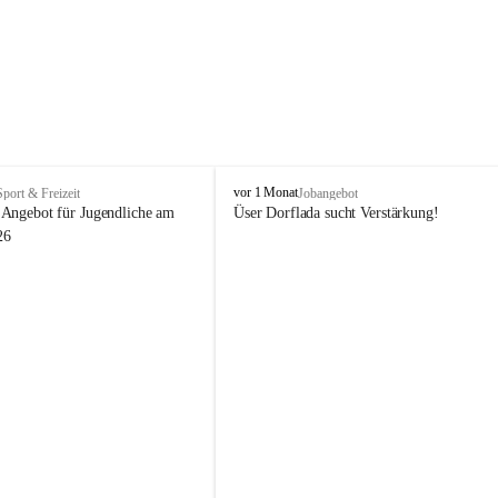
V
vor 1 Monat
Sport & Freizeit
Jobangebot
i
Angebot für Jugendliche am 
Üser Dorflada sucht Verstärkung! 
k
26
t
o
r
s
b
e
r
g