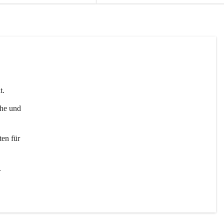
t. 
uhe und 
en für 
 