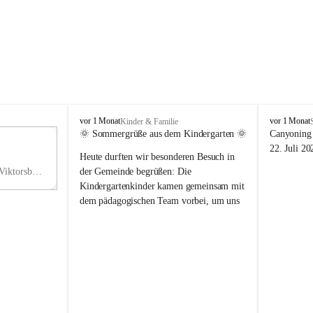
V
V
vor 1 Monat
vor 1 Monat
Kinder & Familie
i
i
🌞 Sommergrüße aus dem Kindergarten 🌞
Canyoning 
k
k
11
22. Juli 20
Heute durften wir besonderen Besuch in 
t
t
NO
o
o
Hauptstraße 36, 6836 Viktorsberg, AUT
der Gemeinde begrüßen: Die 
V
r
r
Kindergartenkinder kamen gemeinsam mit 
s
s
dem pädagogischen Team vorbei, um uns 
b
b
einen schönen Sommer zu wünschen.
e
e
r
r
Vielen Dank für diese liebe Überraschung 
g
g
und die fröhlichen Sommergrüße! Wir 
wünschen allen Kindern, ihren Familien 
sowie dem gesamten Kindergarten-Team 
erholsame, sonnige und wunderschöne 
Sommerferien. 🌼☀️