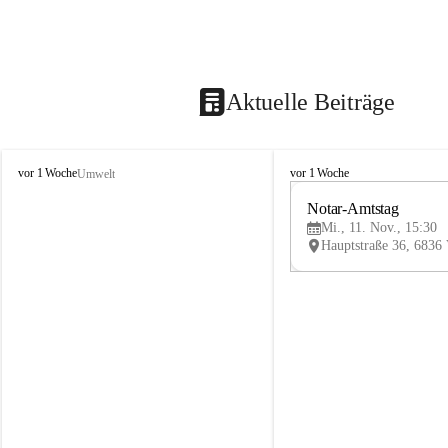
Aktuelle Beiträge
V
V
vor 1 Woche
vor 1 Woche
Umwelt
i
i
k
k
Notar-Amtstag
t
t
Mi., 11. Nov., 15:30
o
o
r
r
s
s
b
b
e
e
r
r
g
g