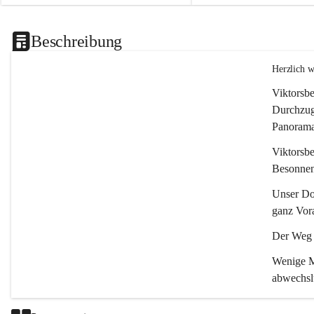
Beschreibung
Herzlich 
Viktorsbe
Durchzugs
Panoramas
Viktorsbe
Besonnenh
Unser Dor
ganz Vora
Der Weg i
Wenige Mi
abwechsl