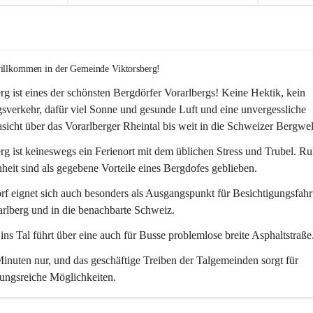
willkommen in der Gemeinde Viktorsberg!
rg ist eines der schönsten Bergdörfer Vorarlbergs! Keine Hektik, kein 
verkehr, dafür viel Sonne und gesunde Luft und eine unvergessliche 
icht über das Vorarlberger Rheintal bis weit in die Schweizer Bergwel
rg ist keineswegs ein Ferienort mit dem üblichen Stress und Trubel. R
eit sind als gegebene Vorteile eines Bergdofes geblieben. 
f eignet sich auch besonders als Ausgangspunkt für Besichtigungsfahrt
rlberg und in die benachbarte Schweiz. 
ns Tal führt über eine auch für Busse problemlose breite Asphaltstraße.
nuten nur, und das geschäftige Treiben der Talgemeinden sorgt für 
ungsreiche Möglichkeiten.