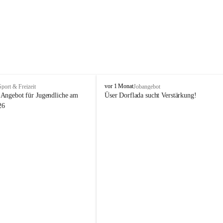
V
vor 1 Monat
Sport & Freizeit
Jobangebot
i
Angebot für Jugendliche am 
Üser Dorflada sucht Verstärkung! 
k
26
t
o
r
s
b
e
r
g