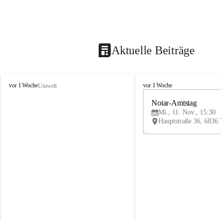
Aktuelle Beiträge
V
V
vor 1 Woche
vor 1 Woche
Umwelt
i
i
k
k
Notar-Amtstag
t
t
Mi., 11. Nov., 15:30
o
o
r
r
s
s
b
b
e
e
r
r
g
g