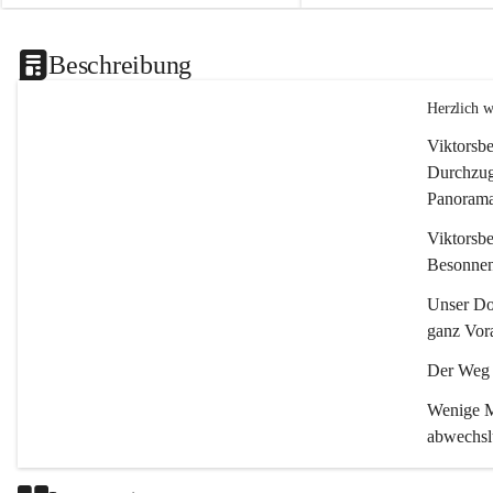
Beschreibung
Herzlich 
Viktorsbe
Durchzugs
Panoramas
Viktorsbe
Besonnenh
Unser Dor
ganz Vora
Der Weg i
Wenige Mi
abwechsl