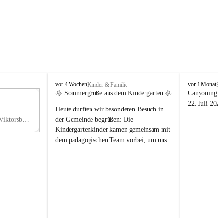
V
V
vor 4 Wochen
vor 1 Monat
Kinder & Familie
i
i
🌞 Sommergrüße aus dem Kindergarten 🌞
Canyoning 
k
k
11
22. Juli 20
Heute durften wir besonderen Besuch in 
t
t
NO
o
o
Hauptstraße 36, 6836 Viktorsberg, AUT
der Gemeinde begrüßen: Die 
V
r
r
Kindergartenkinder kamen gemeinsam mit 
s
s
dem pädagogischen Team vorbei, um uns 
b
b
einen schönen Sommer zu wünschen.
e
e
r
r
Vielen Dank für diese liebe Überraschung 
g
g
und die fröhlichen Sommergrüße! Wir 
wünschen allen Kindern, ihren Familien 
sowie dem gesamten Kindergarten-Team 
erholsame, sonnige und wunderschöne 
Sommerferien. 🌼☀️