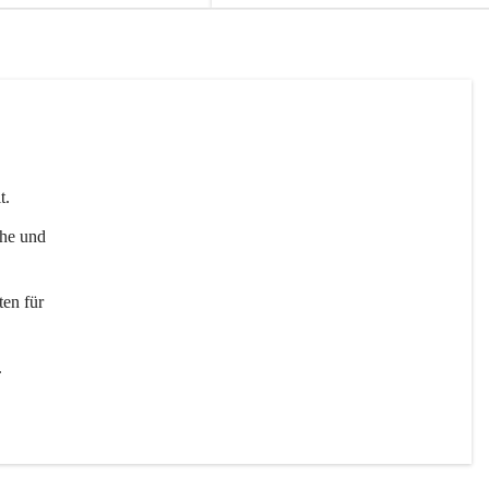
t. 
uhe und 
en für 
 