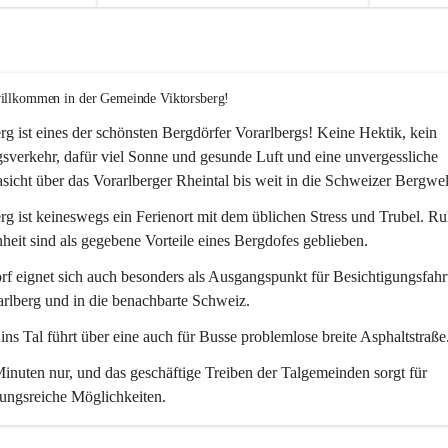
willkommen in der Gemeinde Viktorsberg!
rg ist eines der schönsten Bergdörfer Vorarlbergs! Keine Hektik, kein 
verkehr, dafür viel Sonne und gesunde Luft und eine unvergessliche 
icht über das Vorarlberger Rheintal bis weit in die Schweizer Bergwel
rg ist keineswegs ein Ferienort mit dem üblichen Stress und Trubel. R
eit sind als gegebene Vorteile eines Bergdofes geblieben. 
f eignet sich auch besonders als Ausgangspunkt für Besichtigungsfahrt
rlberg und in die benachbarte Schweiz. 
ns Tal führt über eine auch für Busse problemlose breite Asphaltstraße.
nuten nur, und das geschäftige Treiben der Talgemeinden sorgt für 
ungsreiche Möglichkeiten.