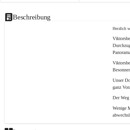
Beschreibung
Herzlich 
Viktorsbe
Durchzugs
Panoramas
Viktorsbe
Besonnenh
Unser Dor
ganz Vora
Der Weg i
Wenige Mi
abwechsl