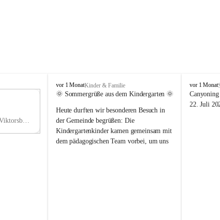
V
V
vor 1 Monat
vor 1 Monat
Kinder & Familie
i
i
🌞 Sommergrüße aus dem Kindergarten 🌞
Canyoning 
k
k
11
22. Juli 20
Heute durften wir besonderen Besuch in 
t
t
NO
o
o
Hauptstraße 36, 6836 Viktorsberg, AUT
der Gemeinde begrüßen: Die 
V
r
r
Kindergartenkinder kamen gemeinsam mit 
s
s
dem pädagogischen Team vorbei, um uns 
b
b
einen schönen Sommer zu wünschen.
e
e
r
r
Vielen Dank für diese liebe Überraschung 
g
g
und die fröhlichen Sommergrüße! Wir 
wünschen allen Kindern, ihren Familien 
sowie dem gesamten Kindergarten-Team 
erholsame, sonnige und wunderschöne 
Sommerferien. 🌼☀️