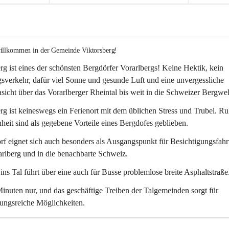
willkommen in der Gemeinde Viktorsberg!
rg ist eines der schönsten Bergdörfer Vorarlbergs! Keine Hektik, kein 
verkehr, dafür viel Sonne und gesunde Luft und eine unvergessliche 
icht über das Vorarlberger Rheintal bis weit in die Schweizer Bergwel
rg ist keineswegs ein Ferienort mit dem üblichen Stress und Trubel. R
eit sind als gegebene Vorteile eines Bergdofes geblieben. 
f eignet sich auch besonders als Ausgangspunkt für Besichtigungsfahrt
rlberg und in die benachbarte Schweiz. 
ns Tal führt über eine auch für Busse problemlose breite Asphaltstraße.
nuten nur, und das geschäftige Treiben der Talgemeinden sorgt für 
ungsreiche Möglichkeiten.