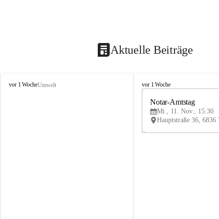
Aktuelle Beiträge
V
V
vor 1 Woche
vor 1 Woche
Umwelt
i
i
k
k
Notar-Amtstag
t
t
Mi., 11. Nov., 15:30
o
o
r
r
s
s
b
b
e
e
r
r
g
g