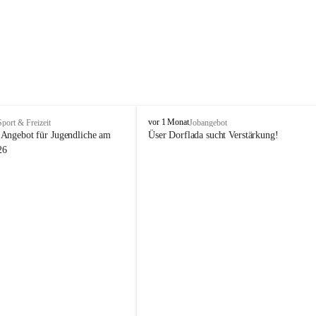
V
vor 1 Monat
Sport & Freizeit
Jobangebot
i
Angebot für Jugendliche am 
Üser Dorflada sucht Verstärkung! 
k
26
t
o
r
s
b
e
r
g