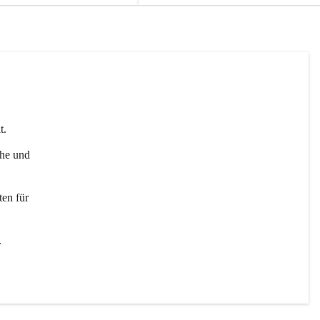
t. 
uhe und 
en für 
 