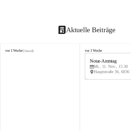
Aktuelle Beiträge
V
V
vor 1 Woche
vor 1 Woche
Umwelt
i
i
k
k
Notar-Amtstag
t
t
Mi., 11. Nov., 15:30
o
o
r
r
s
s
b
b
e
e
r
r
g
g