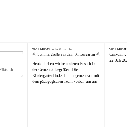
V
V
vor 1 Monat
vor 1 Monat
Kinder & Familie
i
i
🌞 Sommergrüße aus dem Kindergarten 🌞
Canyoning 
k
k
11
22. Juli 20
Heute durften wir besonderen Besuch in 
t
t
NO
o
o
Hauptstraße 36, 6836 Viktorsberg, AUT
der Gemeinde begrüßen: Die 
V
r
r
Kindergartenkinder kamen gemeinsam mit 
s
s
dem pädagogischen Team vorbei, um uns 
b
b
einen schönen Sommer zu wünschen.
e
e
r
r
Vielen Dank für diese liebe Überraschung 
g
g
und die fröhlichen Sommergrüße! Wir 
wünschen allen Kindern, ihren Familien 
sowie dem gesamten Kindergarten-Team 
erholsame, sonnige und wunderschöne 
Sommerferien. 🌼☀️