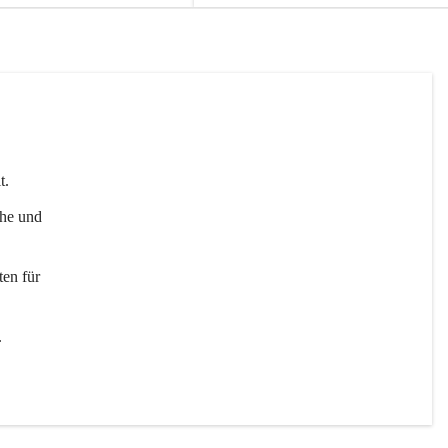
t. 
uhe und 
en für 
 