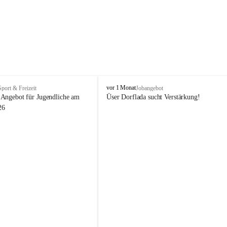
V
vor 1 Monat
Sport & Freizeit
Jobangebot
i
Angebot für Jugendliche am 
Üser Dorflada sucht Verstärkung! 
k
26
t
o
r
s
b
e
r
g