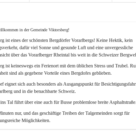
willkommen in der Gemeinde Viktorsberg!
rg ist eines der schönsten Bergdörfer Vorarlbergs! Keine Hektik, kein 
verkehr, dafür viel Sonne und gesunde Luft und eine unvergessliche 
icht über das Vorarlberger Rheintal bis weit in die Schweizer Bergwel
rg ist keineswegs ein Ferienort mit dem üblichen Stress und Trubel. R
eit sind als gegebene Vorteile eines Bergdofes geblieben. 
f eignet sich auch besonders als Ausgangspunkt für Besichtigungsfahrt
rlberg und in die benachbarte Schweiz. 
ns Tal führt über eine auch für Busse problemlose breite Asphaltstraße.
nuten nur, und das geschäftige Treiben der Talgemeinden sorgt für 
ungsreiche Möglichkeiten.