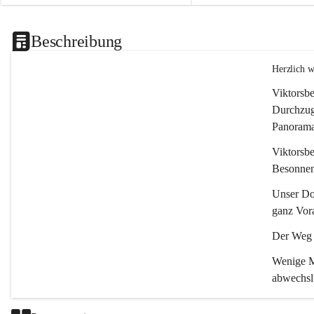
Beschreibung
Herzlich 
Viktorsbe
Durchzugs
Panoramas
Viktorsbe
Besonnenh
Unser Dor
ganz Vora
Der Weg i
Wenige Mi
abwechsl